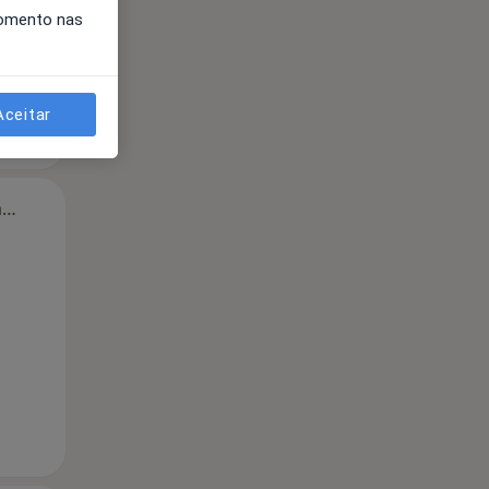
momento nas
Aceitar
Segunda-feira
Ter,
Qua
Qui,
11 Ago
12 Ago
13 Ago