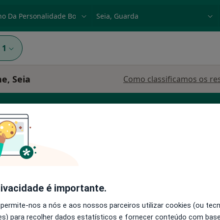
dade, doença ou nome
p. ex. Lisboa
1
e, Seia
Como classificamos os re
eira
Hoje
Amanhã
Dom,
7 Ago
8 Ago
9 Ago
10 Ago
rivacidade é importante.
 permite-nos a nós e aos nossos parceiros utilizar cookies (ou tec
s) para recolher dados estatísticos e fornecer conteúdo com bas
O agendamento online não está