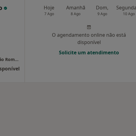
to
Hoje
Amanhã
Dom,
7 Ago
8 Ago
9 Ago
10 Ago
O agendamento online não está
disponível
Solicite um atendimento
Clínica Médica e Fisioterapia Requilibrium São Romão
sponível