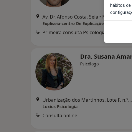
hábitos de
configuraç
Av. Dr. Afonso Costa, Seia
•
Mapa
Expliseia-centro De Explicações Lda
Primeira consulta Psicologia
Dra. Susana Ama
Psicólogo
Urbanização dos Martinhos, Lote F, n.º103, Seia
Luxius Psicologia
Consulta online