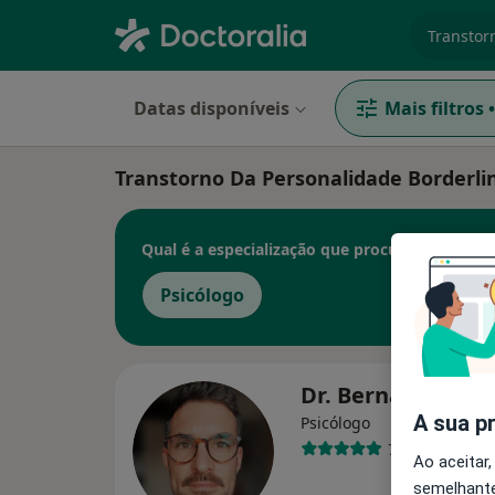
especiali
Datas disponíveis
Mais filtros
•
Transtorno Da Personalidade Borderlin
Qual é a especialização que procura?
Psicólogo
Dr. Bernardo Ferr
A sua p
Psicólogo
7 opiniões
Ao aceitar,
semelhante