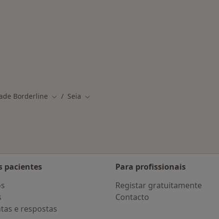
adas em Seia
ade Borderline
Seia
Mudar de cidade
Mudar de cidade
s pacientes
Para profissionais
os
Registar gratuitamente
s
Contacto
tas e respostas