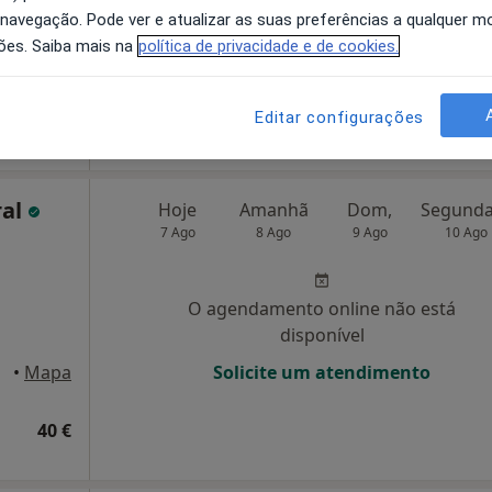
 navegação. Pode ver e atualizar as suas preferências a qualquer 
disponível
ões. Saiba mais na
política de privacidade e de cookies.
Solicite um atendimento
Editar configurações
40 €
ral
Hoje
Amanhã
Dom,
7 Ago
8 Ago
9 Ago
10 Ago
O agendamento online não está
disponível
•
Mapa
Solicite um atendimento
40 €