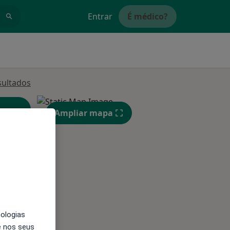
Entrar
É médico?
sultados
Ampliar mapa
Segunda-feira
Ter,
Qua
Qui,
11 Ago
12 Ago
13 Ago
nologias
e nos seus