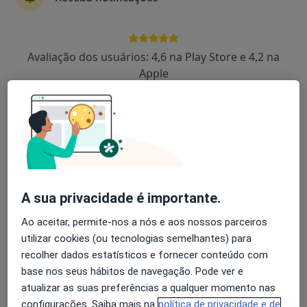
Dra. Mariana Correia
Avaliação dos usuários: 4,6 na Play Store e 4,2 na
Psicólogo
Apple
10 opiniões
Seia
•
Mapa
Consultório de Psicologia Online - Mariana Correia - Seia
Primeira consulta Psicologia
desde 45 €
Esse especialista não oferece agendamento online para esse endereço.
A sua privacidade é importante.
Solicite um atendimento
Ao aceitar, permite-nos a nós e aos nossos parceiros
utilizar cookies (ou tecnologias semelhantes) para
recolher dados estatísticos e fornecer conteúdo com
base nos seus hábitos de navegação. Pode ver e
atualizar as suas preferências a qualquer momento nas
configurações. Saiba mais na
política de privacidade e de