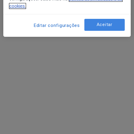
cookies.
Dr. Bernardo Ferreira
Aceitar
Editar configurações
Psicólogo
7 opiniões
Av. Dr. Afonso Costa, Seia
•
Mapa
Expliseia-centro De Explicações Lda
Primeira consulta Psicologia
40 €
Esse especialista não oferece agendamento online para esse endereço.
Solicite um atendimento