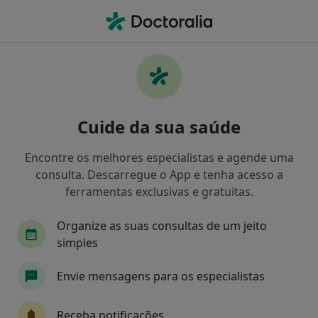
Men
Ataque De Pânico • Seia, Guarda
Filters
• 1
Mapa
Ataque de pânico, Seia
Cuide da sua saúde
Como classificamos os resultados
Encontre os melhores especialistas e agende uma
consulta. Descarregue o App e tenha acesso a
Qual é a especialização que procura?
ferramentas exclusivas e gratuitas.
Psicólogo
Organize as suas consultas de um jeito
simples
Envie mensagens para os especialistas
Receba notificações