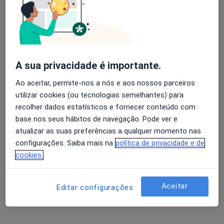
Dr. Bernardo Ferreira
Avaliação dos usuários: 4,6 na Play Store e 4,2 na
Psicólogo
Apple
7 opiniões
A sua privacidade é importante.
Av. Dr. Afonso Costa, Seia
•
Mapa
Ao aceitar, permite-nos a nós e aos nossos parceiros
Expliseia-centro De Explicações Lda
utilizar cookies (ou tecnologias semelhantes) para
recolher dados estatísticos e fornecer conteúdo com
Primeira consulta Psicologia
40 €
base nos seus hábitos de navegação. Pode ver e
Esse especialista não oferece agendamento online para esse endereço.
atualizar as suas preferências a qualquer momento nas
configurações. Saiba mais na
política de privacidade e de
Solicite um atendimento
cookies.
Aceitar
Editar configurações