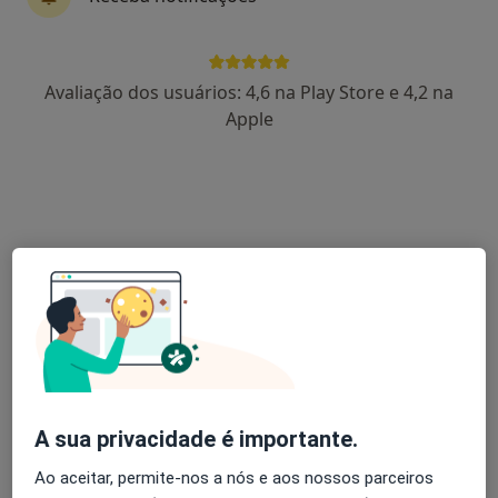
Dr. Paulo Cardoso da Costa
Avaliação dos usuários: 4,6 na Play Store e 4,2 na
Cirurgião geral
Apple
Morada 1
Morada 2
R Cid Gabela 1, Lisboa
•
Mapa
Hospital Sams Do Sindicato Dos Bancários Do Sul E Ilhas
Esse especialista não oferece agendamento online para esse endereço.
Solicite um atendimento
A sua privacidade é importante.
Ao aceitar, permite-nos a nós e aos nossos parceiros