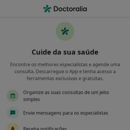
Men
Colecistite • Amadora, Lisboa
Filters
• 1
Mapa
Colecistite, Amadora
Cuide da sua saúde
Como classificamos os resultados
Encontre os melhores especialistas e agende uma
consulta. Descarregue o App e tenha acesso a
Qual é a especialização que procura?
ferramentas exclusivas e gratuitas.
Cirurgião geral
Neurocirurgião
Cirurgião 
Organize as suas consultas de um jeito
simples
Envie mensagens para os especialistas
Receba notificações