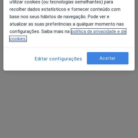
utilizar cookies (ou tecnologias semelhantes) para
recolher dados estatísticos e fornecer conteúdo com
base nos seus hábitos de navegação. Pode ver e
atualizar as suas preferências a qualquer momento nas
Dr. Gabriel Paiva de Oliveira
configurações. Saiba mais na
política de privacidade e de
Cirurgião geral
cookies.
1 opinião
Avenida Hospitais C Lisboa 8, Amadora
•
Mapa
Aceitar
Editar configurações
Clínica de Santo António
Esse especialista não oferece agendamento online para esse endereço.
Solicite um atendimento