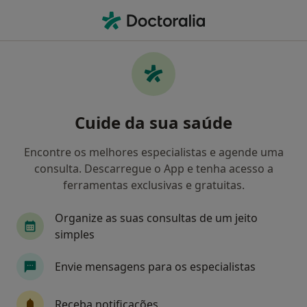
Men
Otorrinolaringologista • Ovar, Aveiro
Filters
Mapa
Otorrinolaringologistas em Ovar
Cuide da sua saúde
Como classificamos os resultados
Encontre os melhores especialistas e agende uma
consulta. Descarregue o App e tenha acesso a
ferramentas exclusivas e gratuitas.
Organize as suas consultas de um jeito
simples
Envie mensagens para os especialistas
Prof. Dr Victor F Certal
Otorrinolaringologista
Receba notificações