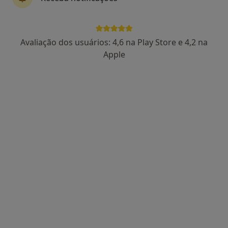
17 opiniões
Morada 1
Morada 2
Avaliação dos usuários: 4,6 na Play Store e 4,2 na
Apple
Estrada de São João, 309, Ovar
•
Mapa
Centro Medico Da Praça Ovar [6a-feiras 16h-19h]
Esse especialista não oferece agendamento online para esse endereço.
Solicite um atendimento
Dr. Doutor Manuel Sousa Sousa