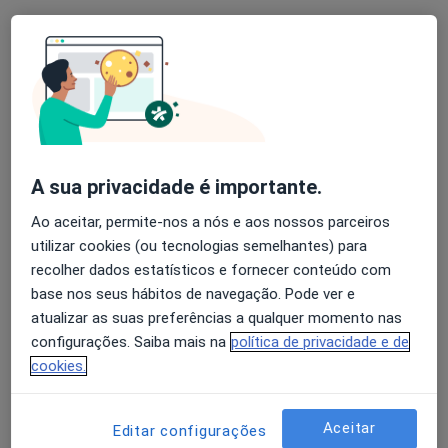
Av. Dr. Renato Araujo 263, São João Da Madeira
•
Mapa
Optisaude
Nenhum profissional neste centro médico tem consultas disponíveis
Mostrar perfil
A sua privacidade é importante.
Ao aceitar, permite-nos a nós e aos nossos parceiros
utilizar cookies (ou tecnologias semelhantes) para
recolher dados estatísticos e fornecer conteúdo com
base nos seus hábitos de navegação. Pode ver e
atualizar as suas preferências a qualquer momento nas
Dr. Jorge Cruz Oliveira - Otorrino
configurações. Saiba mais na
política de privacidade e de
Otorrinolaringologista
cookies.
1 opinião
R. Marquês de Abrantes, 375, 1º, Oliveira de Azeméis
•
Mapa
Aceitar
Editar configurações
Corpusmed Clinica