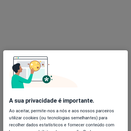
Dra. Ana Nóbrega Pinto
Otorrinolaringologista
1 opinião
Morada 1
Morada 2
Morada 3
Av. da Boavista 117 6º Andar, Porto
•
Mapa
Clínica Orl Dr Eurico de Almeida
Esse especialista não oferece agendamento online para esse endereço.
Solicite um atendimento
A sua privacidade é importante.
Ao aceitar, permite-nos a nós e aos nossos parceiros
utilizar cookies (ou tecnologias semelhantes) para
recolher dados estatísticos e fornecer conteúdo com