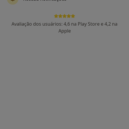
Prof. Dr Victor F Certal
Avaliação dos usuários: 4,6 na Play Store e 4,2 na
Otorrinolaringologista
Apple
17 opiniões
Estrada da Circunvalação 14341, Porto
•
Mapa
Hospital CUF Porto
Esse especialista não oferece agendamento online para esse endereço.
Solicite um atendimento