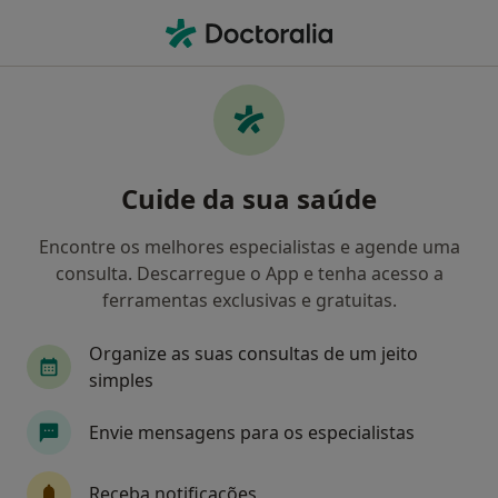
Men
Zumbido • Porto, Porto
Filters
• 1
Mapa
Zumbido, Porto
Cuide da sua saúde
Como classificamos os resultados
Encontre os melhores especialistas e agende uma
consulta. Descarregue o App e tenha acesso a
Qual é a especialização que procura?
ferramentas exclusivas e gratuitas.
Otorrinolaringologista
Psicólogo
Dermato
Organize as suas consultas de um jeito
simples
Envie mensagens para os especialistas
Receba notificações