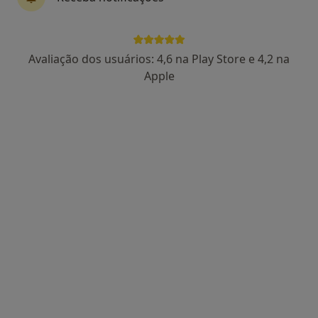
Prof. Dr Victor F Certal
Avaliação dos usuários: 4,6 na Play Store e 4,2 na
Otorrinolaringologista
Apple
17 opiniões
Estrada da Circunvalação 14341, Porto
•
Mapa
Hospital CUF Porto
Esse especialista não oferece agendamento online para esse endereço.
Solicite um atendimento