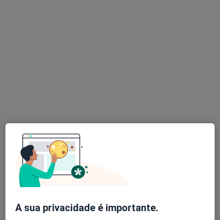
Dr. Vasco Lavrador
Pediatra
4 opiniões
Rua António Gomes Soares Pereira, Nº 70A, Maia
•
Mapa
Projetos de Gente - Pediatria e Desenvolvimento
Esse especialista não oferece agendamento online para esse endereço.
Solicite um atendimento
A sua privacidade é importante.