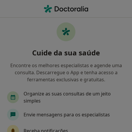
Men
Rinite • Porto, Porto
Filters
• 1
Mapa
Rinite, Porto
Cuide da sua saúde
Como classificamos os resultados
Encontre os melhores especialistas e agende uma
consulta. Descarregue o App e tenha acesso a
Qual é a especialização que procura?
ferramentas exclusivas e gratuitas.
Otorrinolaringologista
Pediatra
Alergolo
Organize as suas consultas de um jeito
simples
Envie mensagens para os especialistas
Receba notificações