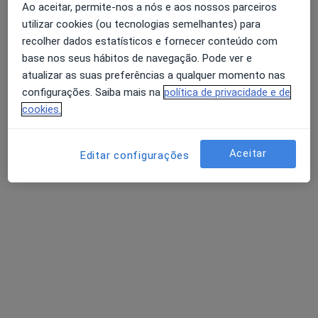
Dr. António Sousa Vieira
Ao aceitar, permite-nos a nós e aos nossos parceiros
Otorrinolaringologista
utilizar cookies (ou tecnologias semelhantes) para
8 opiniões
recolher dados estatísticos e fornecer conteúdo com
base nos seus hábitos de navegação. Pode ver e
Morada 1
Morada 2
atualizar as suas preferências a qualquer momento nas
configurações. Saiba mais na
política de privacidade e de
cookies.
Avenida da Boavista, 171, Porto
•
Mapa
Hospital Lusíadas Porto
Esse especialista não oferece agendamento online para esse endereço.
Aceitar
Editar configurações
Solicite um atendimento