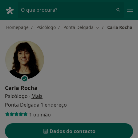
Men
O que procura?
Homepage
Psicólogo
Ponta Delgada
Carla Rocha
Mudar de cidade
Carla Rocha
sobre as especializações
Psicólogo
·
Mais
Ponta Delgada
1 endereço
1 opinião
Dados do contacto