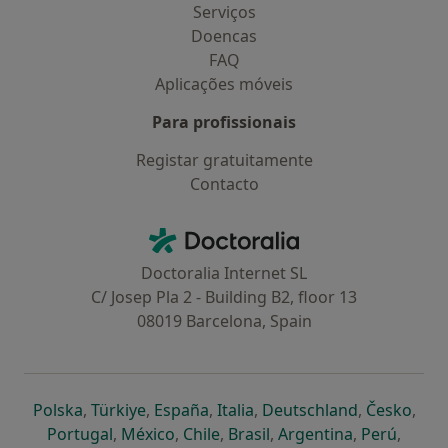
Serviços
Doencas
FAQ
Aplicações móveis
Para profissionais
Registar gratuitamente
Contacto
Contacto
Doctoralia - Homepage
Doctoralia Internet SL
C/ Josep Pla 2 - Building B2, floor 13
08019 Barcelona, Spain
abre num novo separador
abre num novo separador
abre num novo separador
abre num novo separado
abre num n
abre
Polska
,
Türkiye
,
España
,
Italia
,
Deutschland
,
Česko
,
abre num novo separador
abre num novo separador
abre num novo separador
abre num novo separa
abre num no
abre n
Portugal
,
México
,
Chile
,
Brasil
,
Argentina
,
Perú
,