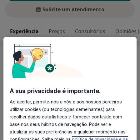
Solicite um atendimento
Experiência
Preços
Consultórios
Opiniões (
Experiência
A viver nos Açores desde 2008​. Experiência
profissional nas seguintes áreas: saúde sexual e
reprodutiva e planeamento familiar, violência
doméstica, promoção e proteção de crianças e jovens,
A sua privacidade é importante.
implementação e avaliação de projetos de prevenção,
terapia individual, familiar e de casal.
Ao aceitar, permite-nos a nós e aos nossos parceiros
Fazer psicoterapia significa criar uma relação
utilizar cookies (ou tecnologias semelhantes) para
Sobre mim
terapêutica, atenta e segura, que apoia o/s outro/s no
mais
recolher dados estatísticos e fornecer conteúdo com
seu processo de autoconhecimento e autonomia. O
base nos seus hábitos de navegação. Pode ver e
Principais doenças tratadas
processo terapêutico realiza-se através de encontros
atualizar as suas preferências a qualquer momento nas
Depressão Pós-Parto
Ataque de pânico
que permitem a indivíduos ou famílias reconhecerem
configurações. Saiba mais na
política de privacidade e de