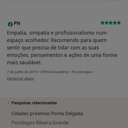
PN
P
Empatia, simpatia e profissionalismo num
espaço acolhedor. Recomendo para quem
sentir que precisa de lidar com as suas
emoções, pensamentos e ações de uma forma
mais saudável.
7 de junho de 2019
•
UPmind Academy
•
Psicoterapia
•
na opinião do utilizador PN
Denunciar abuso
Pesquisas relacionadas
Cidades próximas Ponta Delgada
Psicólogos Ribeira Grande