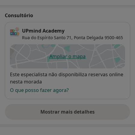
Consultório
UPmind Academy
Rua do Espírito Santo 71,
Ponta Delgada
9500-465
Ampliar o mapa
abre num novo separador
Disponibilidade
Este especialista não disponibiliza reservas online
nesta morada
O que posso fazer agora?
Mostrar mais detalhes
sobre o endereço