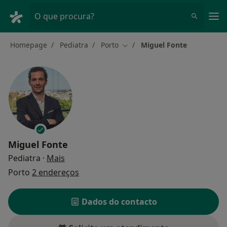
Men
O que procura?
Homepage
Pediatra
Porto
Miguel Fonte
Mudar de cidade
Miguel Fonte
sobre as especializações
Pediatra
·
Mais
Porto
2 endereços
Dados do contacto