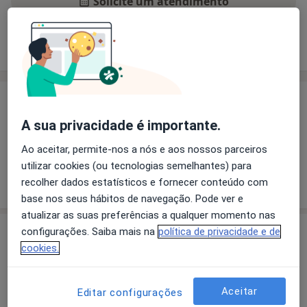
Solicite um atendimento
Experiência
Preços
Consultórios
Opiniões
Experiência
Pacientes que trato
A sua privacidade é importante.
Crianças
Ao aceitar, permite-nos a nós e aos nossos parceiros
utilizar cookies (ou tecnologias semelhantes) para
Mostrar mais detalhes
recolher dados estatísticos e fornecer conteúdo com
sobre a experiência
base nos seus hábitos de navegação. Pode ver e
atualizar as suas preferências a qualquer momento nas
configurações. Saiba mais na
política de privacidade e de
Preços
cookies.
Sem informação sobre serviços e preços
Este especialista ainda não adicionou nenhuma
Aceitar
Editar configurações
informação sobre serviços