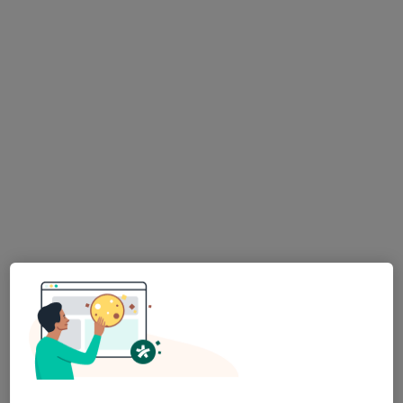
Consulta online
Serviço gratuito
Esse especialista não oferece agendamento online para esse endereço.
Solicite um atendimento
Dr. Artur J S Bonito Vítor
Pediatra
7 opiniões
Av. Dom Manuel II, 2041 (5º andar, sala 3), Maia
•
Mapa
Consultório privado