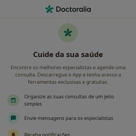
Men
Pediatra • Vila Nova de Gaia, Porto
Filters
Mapa
Pediatras em Vila Nova de Gaia
Cuide da sua saúde
Como classificamos os resultados
Encontre os melhores especialistas e agende uma
consulta. Descarregue o App e tenha acesso a
ferramentas exclusivas e gratuitas.
Organize as suas consultas de um jeito
simples
Envie mensagens para os especialistas
Dr. Vasco Lavrador
Pediatra
Receba notificações