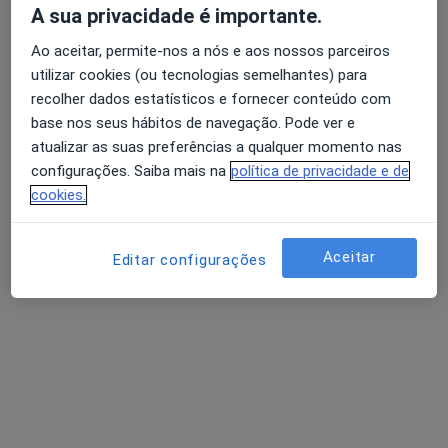
A sua privacidade é importante.
Esse especialista não oferece agendamento online para esse endereço.
Ao aceitar, permite-nos a nós e aos nossos parceiros
Solicite um atendimento
utilizar cookies (ou tecnologias semelhantes) para
recolher dados estatísticos e fornecer conteúdo com
base nos seus hábitos de navegação. Pode ver e
atualizar as suas preferências a qualquer momento nas
configurações. Saiba mais na
política de privacidade e de
cookies.
Aceitar
Editar configurações
Centro Medular - Clínica de Medicina
Integrativa do Porto
·
Mais
Pediatra, Acupuntor, Fisioterapeuta
Rua 5 de Outubro 5, Matosinhos
•
Mapa
Centro Medular - Clínica de Medicina Integrativa do Porto
Nenhum profissional neste centro médico tem consultas disponíveis