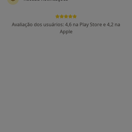
4 opiniões
Rua António Gomes Soares Pereira, Nº 70A, Maia
•
Mapa
Projetos de Gente - Pediatria e Desenvolvimento
Avaliação dos usuários: 4,6 na Play Store e 4,2 na
Esse especialista não oferece agendamento online para esse endereço.
Apple
Solicite um atendimento
Rita Milheiro Jorge
Pediatra
Rua Antônio Gomes Soares Pereira 70 A, Maia
•
Mapa
Projetos de Gente - Pediatria e Desenvolvimento