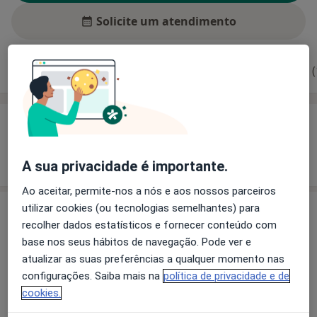
Solicite um atendimento
Experiência
Preços
Consultórios
Opiniões (
Experiência
Mostrar mais detalhes
sobre a experiência
A sua privacidade é importante.
Ao aceitar, permite-nos a nós e aos nossos parceiros
utilizar cookies (ou tecnologias semelhantes) para
Serviços e preços
recolher dados estatísticos e fornecer conteúdo com
Primeira consulta Pediatria
base nos seus hábitos de navegação. Pode ver e
Detalhes
atualizar as suas preferências a qualquer momento nas
configurações. Saiba mais na
política de privacidade e de
cookies.
Como mostramos os preços?