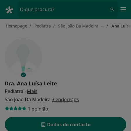
Men
O que procura?
Homepage
Pediatra
São João Da Madeira
Ana Luísa
Mudar de cida
Dra.
Ana Luísa Leite
sobre as especializações
Pediatra
·
Mais
São João Da Madeira
3 endereços
1 opinião
Dados do contacto