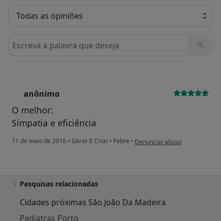
Pesquisar em opiniões
anônimo
A
O melhor:
Simpatia e eficiência
na opinião do utilizador anôni
11 de maio de 2016
•
Gerar E Criar
•
Febre
•
Denunciar abuso
Pesquisas relacionadas
Cidades próximas São João Da Madeira
Pediatras Porto