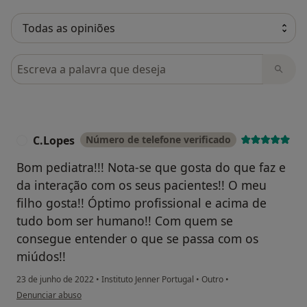
Pesquisar em opiniões
C.Lopes
Número de telefone verificado
C
Bom pediatra!!! Nota-se que gosta do que faz e
da interação com os seus pacientes!! O meu
filho gosta!! Óptimo profissional e acima de
tudo bom ser humano!! Com quem se
consegue entender o que se passa com os
miúdos!!
23 de junho de 2022
•
Instituto Jenner Portugal
•
Outro
•
na opinião do utilizador C.Lopes
Denunciar abuso