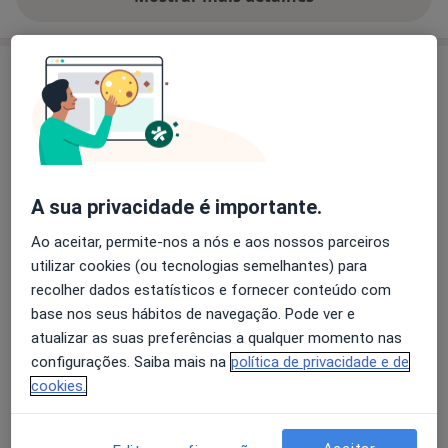
sobre a experiência
Serviços e preços
Primeira consulta Pediatria
Detalhes
Retorno de consultas Pediatria
A sua privacidade é importante.
Detalhes
Ao aceitar, permite-nos a nós e aos nossos parceiros
utilizar cookies (ou tecnologias semelhantes) para
Teste para alergia respiratória
Detalhes
recolher dados estatísticos e fornecer conteúdo com
base nos seus hábitos de navegação. Pode ver e
atualizar as suas preferências a qualquer momento nas
Testes de sensibilidade cutânea
configurações. Saiba mais na
política de privacidade e de
Detalhes
cookies.