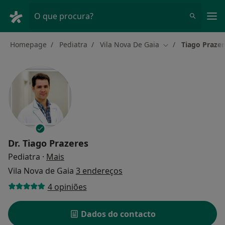
Men
O que procura?
Homepage
Pediatra
Vila Nova De Gaia
Tiago Prazer
Mudar de cidade
Dr.
Tiago Prazeres
sobre as especializações
Pediatra
·
Mais
Vila Nova de Gaia
3 endereços
4 opiniões
Dados do contacto