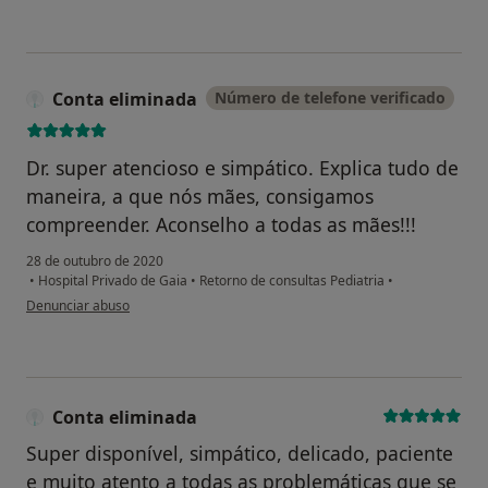
Conta eliminada
Número de telefone verificado
Dr. super atencioso e simpático. Explica tudo de
maneira, a que nós mães, consigamos
compreender. Aconselho a todas as mães!!!
28 de outubro de 2020
•
Hospital Privado de Gaia
•
Retorno de consultas Pediatria
•
na opinião do utilizador Conta eliminada
Denunciar abuso
Conta eliminada
Super disponível, simpático, delicado, paciente
e muito atento a todas as problemáticas que se