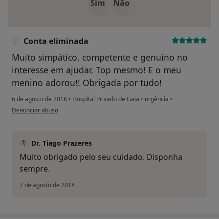
Sim
Não
Conta eliminada
Muito simpático, competente e genuíno no
interesse em ajudar. Top mesmo! E o meu
menino adorou!! Obrigada por tudo!
6 de agosto de 2018
•
Hospital Privado de Gaia
•
urgência
•
na opinião do utilizador Conta eliminada
Denunciar abuso
Dr. Tiago Prazeres
Muito obrigado pelo seu cuidado. Disponha
sempre.
7 de agosto de 2018