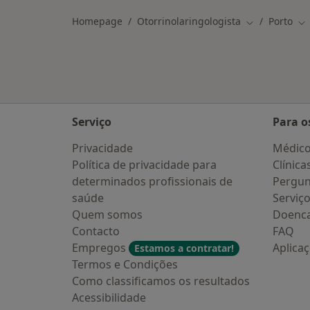
Homepage
Otorrinolaringologista
Porto
Mudar de cid
Mu
Serviço
Para o
Privacidade
Médic
Política de privacidade para
Clínica
determinados profissionais de
Pergun
saúde
Serviç
Quem somos
Doenc
Contacto
FAQ
Empregos
Aplica
Estamos a contratar!
Termos e Condições
Como classificamos os resultados
Acessibilidade