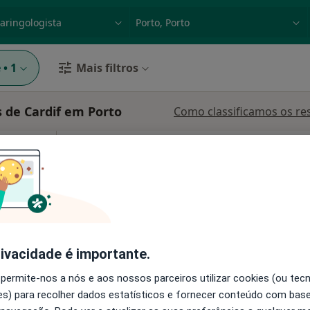
dade, doença ou nome
p. ex. Lisboa
e
•
1
Mais filtros
 de Cardif em Porto
Como classificamos os re
 Vieira
Hoje
Amanhã
Dom,
7 Ago
8 Ago
9 Ago
10 Ago
O agendamento online não está
disponível
Solicite um atendimento
rivacidade é importante.
 permite-nos a nós e aos nossos parceiros utilizar cookies (ou tec
s) para recolher dados estatísticos e fornecer conteúdo com bas