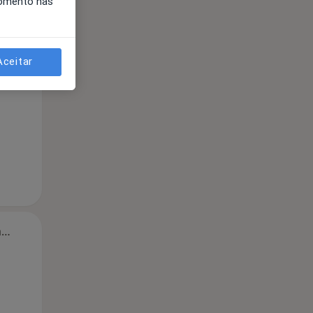
momento nas
Segunda-feira
Ter,
Qua
Qui,
11 Ago
12 Ago
13 Ago
Aceitar
Segunda-feira
Ter,
Qua
Qui,
11 Ago
12 Ago
13 Ago