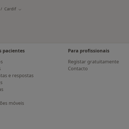
Cardif
ade
dar de cidade
Mudar de cidade
s pacientes
Para profissionais
os
Registar gratuitamente
s
Contacto
tas e respostas
os
as
ções móveis