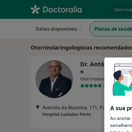
especiali
Datas disponíveis
Planos de saúd
Otorrinolaringologistas recomendados
Dr. António Sousa
Otorrinolaringologista
8 opiniões
Avenida da Boavista, 171, Porto
•
Mapa
A sua p
Hospital Lusíadas Porto
Ao aceitar,
semelhante