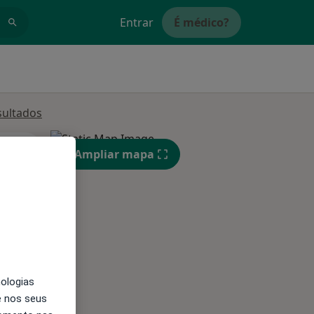
Entrar
É médico?
sultados
Segunda-feira
Ter,
Qua
Qui,
Ampliar mapa
11 Ago
12 Ago
13 Ago
nologias
e nos seus