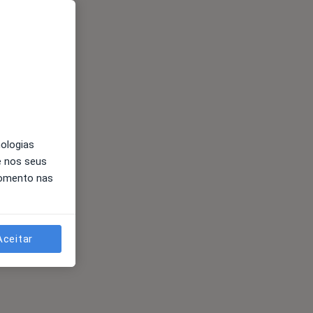
nologias
e nos seus
momento nas
Aceitar