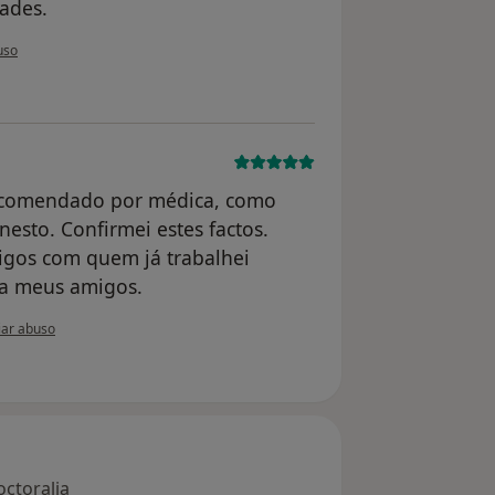
dades.
utilizador Conta eliminada
uso
ecomendado por médica, como
esto. Confirmei estes factos.
gos com quem já trabalhei
 a meus amigos.
ão do utilizador paciente anônimo
ar abuso
octoralia