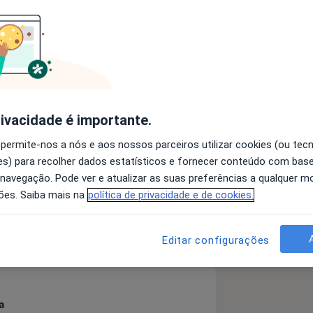
do Porto
ia desde 1976
desde 1997
a do Hospital Pedro Hispano de 2005 a
rivacidade é importante.
de Otorrinolaringologia
dem dos médicos do Norte desde 2008
 permite-nos a nós e aos nossos parceiros utilizar cookies (ou tec
s) para recolher dados estatísticos e fornecer conteúdo com bas
a11y_sr_more_diseases
igem
+4
 Ordem dos Médicos desde 2017
 navegação. Pode ver e atualizar as suas preferências a qualquer 
ões. Saiba mais na
política de privacidade e de cookies.
 detalhes
bre a experiência
Editar configurações
a