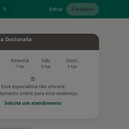
Entrar
É médico?
a Doctoralia
Amanhã
Sáb,
Dom,
Segunda-feira
Ter,
7 Ago
8 Ago
9 Ago
10 Ago
11 Ag
Esse especialista não oferece
amento online para esse endereço.
Solicite um atendimento