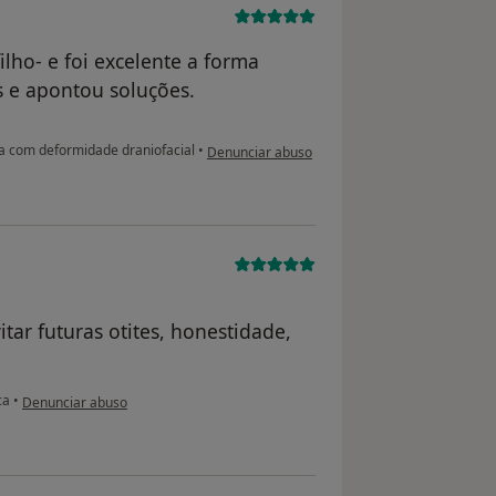
ilho- e foi excelente a forma
 e apontou soluções.
na opinião do utilizador LC
 com deformidade draniofacial
•
Denunciar abuso
ar futuras otites, honestidade,
na opinião do utilizador paciente
ca
•
Denunciar abuso