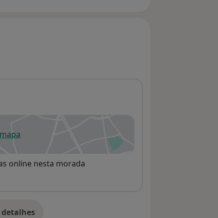
 mapa
re num novo separador
rvas online nesta morada
 detalhes
bre o endereço