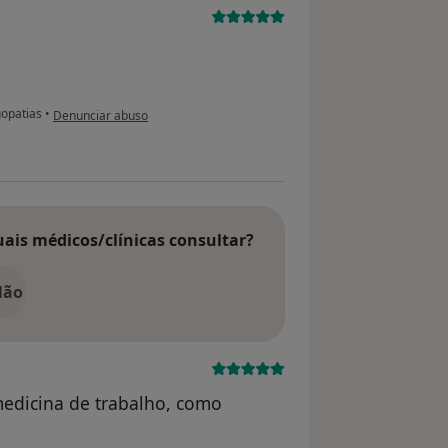
na opinião do utilizador usuário
gopatias
•
Denunciar abuso
uais médicos/clínicas consultar?
Não
edicina de trabalho, como