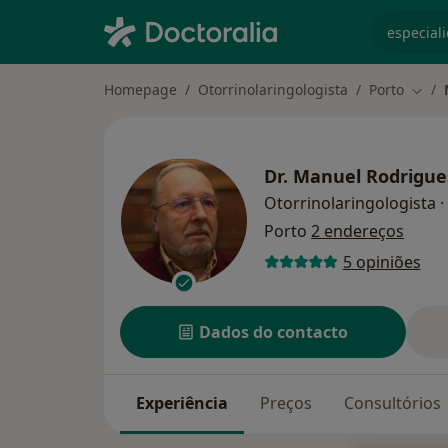
especiali
Homepage
Otorrinolaringologista
Porto
Muda
Dr.
Manuel Rodrigue
Otorrinolaringologista
·
Porto
2 endereços
5 opiniões
Dados do contacto
Experiência
Preços
Consultórios