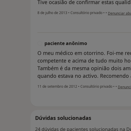
Tive ocasião de confirmar estas quali
na opinião do 
8 de julho de 2013
•
Consultório privado
•
•
Denunciar ab
paciente anônimo
P
O meu médico em otorrino. Foi-me r
competente e acima de tudo muito hon
Também é da mesma opinião dois ami
quando estava no activo. Recomendo
na opini
11 de setembro de 2012
•
Consultório privado
•
•
Denunci
Dúvidas solucionadas
24 dúvidas de pacientes solucionadas na D