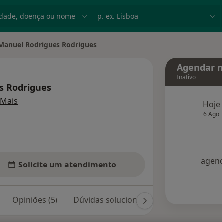
dade, doença ou nome
p. ex. Lisboa
Manuel Rodrigues Rodrigues
r de cidade
Agendar n
Inativo
s Rodrigues
sobre as especializações
Mais
Hoje
6 Ago
agend
Solicite um atendimento
Opiniões (5)
Dúvidas solucionadas (24)