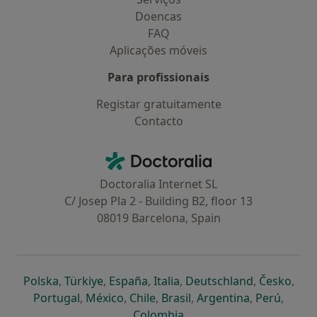
Doencas
FAQ
Aplicações móveis
Para profissionais
Registar gratuitamente
Contacto
Contacto
Doctoralia - Homepage
Doctoralia Internet SL
C/ Josep Pla 2 - Building B2, floor 13
08019 Barcelona, Spain
abre num novo separador
abre num novo separador
abre num novo separador
abre num novo separado
abre num n
abre
Polska
,
Türkiye
,
España
,
Italia
,
Deutschland
,
Česko
,
abre num novo separador
abre num novo separador
abre num novo separador
abre num novo separa
abre num no
abre n
Portugal
,
México
,
Chile
,
Brasil
,
Argentina
,
Perú
,
abre num novo separad
Colombia