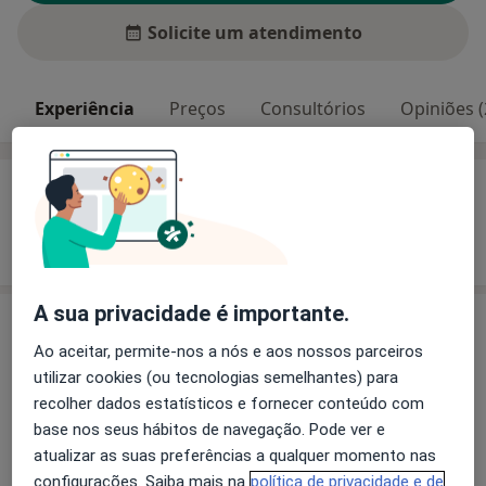
Solicite um atendimento
Experiência
Preços
Consultórios
Opiniões (
Experiência
Mostrar mais detalhes
sobre a experiência
A sua privacidade é importante.
Serviços e preços
Ao aceitar, permite-nos a nós e aos nossos parceiros
Primeira consulta Otorrinolaringologia
utilizar cookies (ou tecnologias semelhantes) para
Detalhes
recolher dados estatísticos e fornecer conteúdo com
base nos seus hábitos de navegação. Pode ver e
atualizar as suas preferências a qualquer momento nas
Como mostramos os preços?
configurações. Saiba mais na
política de privacidade e de