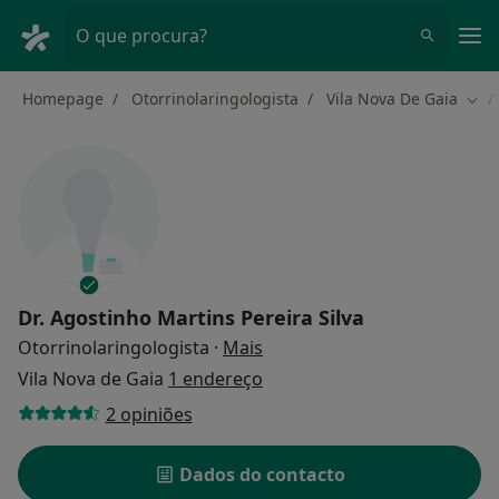
Men
O que procura?
Homepage
Otorrinolaringologista
Vila Nova De Gaia
Muda
Dr.
Agostinho Martins Pereira Silva
sobre as especializações
Otorrinolaringologista
·
Mais
Vila Nova de Gaia
1 endereço
2 opiniões
Dados do contacto