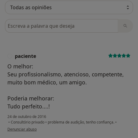
Pesquisar em opiniões
paciente
P
O melhor:
Seu profissionalismo, atencioso, competente,
muito bom médico, um amigo.
Poderia melhorar:
Tudo perfeito....!
24 de outubro de 2016
•
Consultório privado
•
problema de audição, tenho confiança.
•
na opinião do utilizador paciente
Denunciar abuso