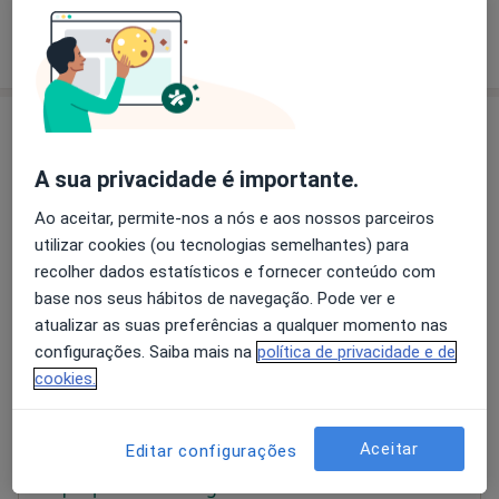
Como mostramos os preços?
Consultórios (2)
A sua privacidade é importante.
Morada 1
Morada 2
Ao aceitar, permite-nos a nós e aos nossos parceiros
utilizar cookies (ou tecnologias semelhantes) para
Clipóvoa Porto
recolher dados estatísticos e fornecer conteúdo com
porto,
Porto
4150
base nos seus hábitos de navegação. Pode ver e
atualizar as suas preferências a qualquer momento nas
configurações. Saiba mais na
política de privacidade e de
Ampliar o mapa
abre num novo separador
cookies.
Disponibilidade
Este especialista não disponibiliza reservas online
Aceitar
Editar configurações
nesta morada
O que posso fazer agora?