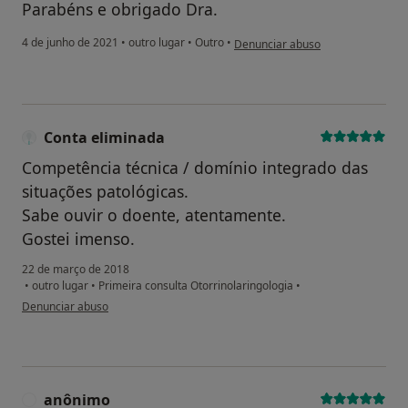
Parabéns e obrigado Dra.
na opinião do utilizador Antonio C
4 de junho de 2021
•
outro lugar
•
Outro
•
Denunciar abuso
Conta eliminada
Competência técnica / domínio integrado das
situações patológicas.
Sabe ouvir o doente, atentamente.
Gostei imenso.
22 de março de 2018
•
outro lugar
•
Primeira consulta Otorrinolaringologia
•
na opinião do utilizador Conta eliminada
Denunciar abuso
anônimo
A