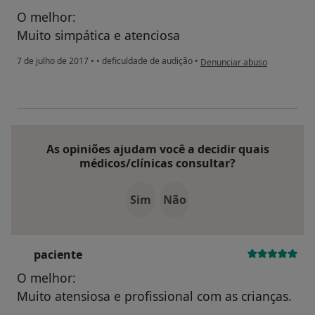
O melhor:
Muito simpática e atenciosa
na opinião do utilizador anô
7 de julho de 2017
•
•
deficuldade de audição
•
Denunciar abuso
As opiniões ajudam você a decidir quais
médicos/clínicas consultar?
Sim
Não
paciente
P
O melhor:
Muito atensiosa e profissional com as crianças.