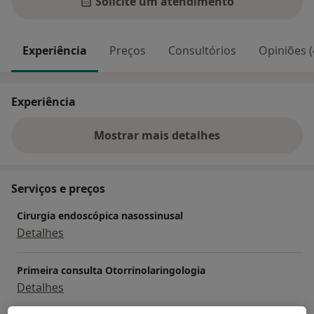
Solicite um atendimento
Experiência
Preços
Consultórios
Opiniões (
Experiência
Mostrar mais detalhes
sobre a experiência
Serviços e preços
Cirurgia endoscópica nasossinusal
Detalhes
Primeira consulta Otorrinolaringologia
Detalhes