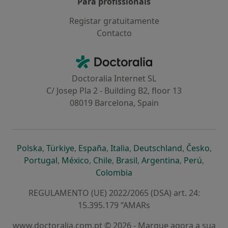
Para profissionais
Registar gratuitamente
Contacto
Contacto
Doctoralia - Homepage
Doctoralia Internet SL
C/ Josep Pla 2 - Building B2, floor 13
08019 Barcelona, Spain
abre num novo separador
abre num novo separador
abre num novo separador
abre num novo separado
abre num n
abre
Polska
,
Türkiye
,
España
,
Italia
,
Deutschland
,
Česko
,
abre num novo separador
abre num novo separador
abre num novo separador
abre num novo separa
abre num no
abre n
Portugal
,
México
,
Chile
,
Brasil
,
Argentina
,
Perú
,
abre num novo separad
Colombia
REGULAMENTO (UE) 2022/2065 (DSA) art. 24:
15.395.179 “AMARs
www.doctoralia.com.pt © 2026 - Marque agora a sua