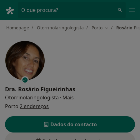
Men
O que procura?
Homepage
Otorrinolaringologista
Porto
Rosário Fi
Mudar de cidad
Dra.
Rosário Figueirinhas
sobre as especializações
Otorrinolaringologista
·
Mais
Porto
2 endereços
Dados do contacto