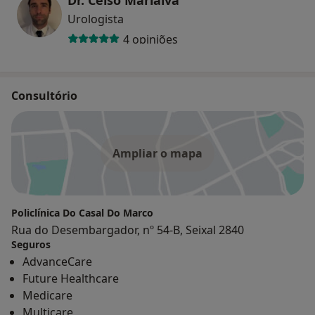
Dr. Celso Marialva
Urologista
4 opiniões
Consultório
Ampliar o mapa
Policlínica Do Casal Do Marco
Rua do Desembargador, nº 54-B, Seixal 2840
Seguros
AdvanceCare
Future Healthcare
Medicare
Multicare