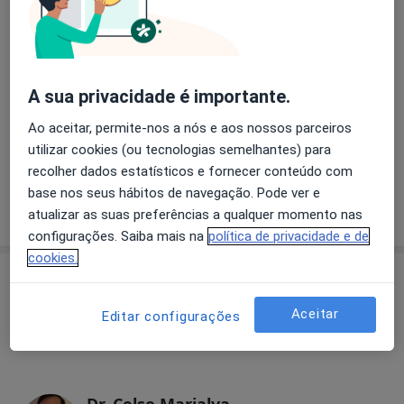
Primeira consulta Nutrição
Desde 40 €
A sua privacidade é importante.
Retorno de consultas Nutrição
Ao aceitar, permite-nos a nós e aos nossos parceiros
Desde 30 €
utilizar cookies (ou tecnologias semelhantes) para
recolher dados estatísticos e fornecer conteúdo com
base nos seus hábitos de navegação. Pode ver e
atualizar as suas preferências a qualquer momento nas
Como mostramos os preços?
configurações. Saiba mais na
política de privacidade e de
cookies.
Especialistas
Verificar meu plano de sáude
Aceitar
Editar configurações
Urologista