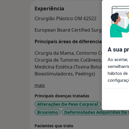
Experiência
Cirurgião Plástico OM 62522
European Board Certified Surgeon (EBOPR
Principais áreas de diferenciação
A sua p
Cirurgia da Mama, Contorno Corporal, Lipoa
Cirurgia de Tumores Cutâneos, Cirurgia da M
Ao aceitar,
Medicina Estética (Toxina Botulínica, Pree
semelhante
Bioestimuladores, Peelings)
hábitos de
configuraç
Sobre mim
mais
Principais doenças tratadas
Alterações Do Peso Corporal
Anormalida
Bruxismo
Deformidades Adquiridas Da 
Pacientes que trato