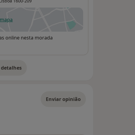
Lisboa
1600-209
 mapa
re num novo separador
rvas online nesta morada
 detalhes
bre o endereço
Enviar opinião