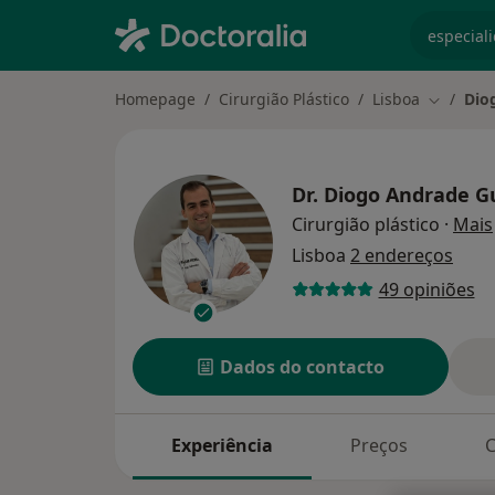
especiali
Homepage
Cirurgião Plástico
Lisboa
Dio
Mudar de
Dr.
Diogo Andrade G
Cirurgião plástico
·
Mais
Lisboa
2 endereços
49 opiniões
Dados do contacto
Experiência
Preços
C