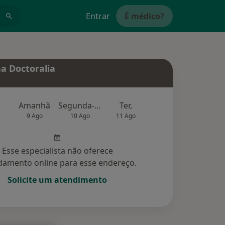
Entrar
É médico?
a Doctoralia
Amanhã
Segunda-feira
Ter,
Qua
Qui,
9 Ago
10 Ago
11 Ago
12 Ago
13 Ag
Esse especialista não oferece
amento online para esse endereço.
Solicite um atendimento