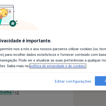
AS)
rivacidade é importante.
spiração, Cirurgia Estética da face,
ão, Cirurgia Plástica Pediátrica,
 permite-nos a nós e aos nossos parceiros utilizar cookies (ou tec
nchimentos com Ácido Hialurónica,
s) para recolher dados estatísticos e fornecer conteúdo com bas
 navegação. Pode ver e atualizar as suas preferências a qualquer 
ões. Saiba mais na
política de privacidade e de cookies.
Editar configurações
des Da Pele
Assimetria Facial
a11y_sr_more_diseases
Orelha
+2