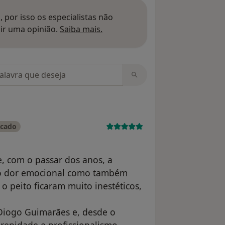
 por isso os especialistas não
Saber mais sobre pareceres
ir uma opinião.
Saiba mais.
m opiniões
icado
, com o passar dos anos, a
 só dor emocional como também
e o peito ficaram muito inestéticos,
 Diogo Guimarães e, desde o
renidade e profissionalismo.