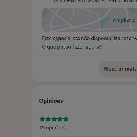
Rua Tomás da Fonseca 6,
Torre G, 6Dto,
Ampliar o
ab
Disponibilidade
Este especialista não disponibiliza rese
O que posso fazer agora?
Mostrar mais
so
Opinioes
49 opiniões