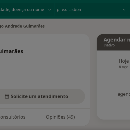
dade, doença ou nome
p. ex. Lisboa
go Andrade Guimarães
 cidade
Agendar n
Inativo
uimarães
sobre as especializações
Hoje
8 Ago
agend
Solicite um atendimento
onsultórios
Opiniões (49)