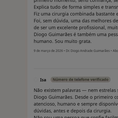
Explica tudo de forma simples e trans
Fiz uma cirurgia combinada bastante 
Foi, sem dúvida, uma das melhores de
de ser um excelente profissional, muit
Diogo Guimarães é também uma pess
humano. Sou muito grata.
9 de março de 2026
•
Dr. Diogo Andrade Guimarães
•
Abd
Isa
Número de telefone verificado
I
Não existem palavras — nem estrelas s
Diogo Guimarães. Desde o primeiro c
atencioso, humano e sempre disponíve
dúvidas, antes e depois da cirurgia.
Não sou uma pessoa que confie facilm