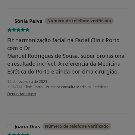
Sónia Paiva
Número de telefone verificado
S
Fiz harmonização facial na Facial Clinic Porto
com o Dr.
Manuel Rodrigues de Sousa, super profissional
e resultado incrível. A referencia da Medicina
Estética do Porto e ainda por cima cirurgião.
15 de fevereiro de 2023
•
FACIAL Clinic Porto
•
Primeira consulta Medicina Estética
•
na opinião do utilizador Sónia Paiva
Denunciar abuso
Joana Dias
Número de telefone verificado
J