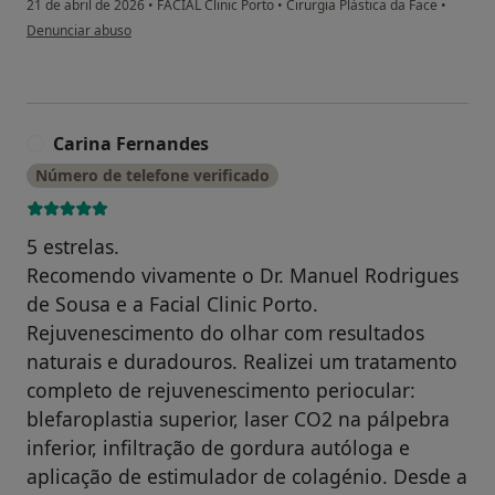
21 de abril de 2026
•
FACIAL Clinic Porto
•
Cirurgia Plástica da Face
•
na opinião do utilizador Joana Freitas Andrade
Denunciar abuso
Carina Fernandes
C
Número de telefone verificado
5 estrelas.
Recomendo vivamente o Dr. Manuel Rodrigues
de Sousa e a Facial Clinic Porto.
Rejuvenescimento do olhar com resultados
naturais e duradouros. Realizei um tratamento
completo de rejuvenescimento periocular:
blefaroplastia superior, laser CO2 na pálpebra
inferior, infiltração de gordura autóloga e
aplicação de estimulador de colagénio. Desde a