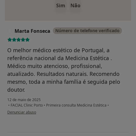
Sim
Não
Marta Fonseca
Número de telefone verificado
M
O melhor médico estético de Portugal, a
referência nacional da Medicina Estética .
Médico muito atencioso, profissional,
atualizado. Resultados naturais. Recomendo
mesmo, toda a minha família é seguida pelo
doutor.
12 de maio de 2025
•
FACIAL Clinic Porto
•
Primeira consulta Medicina Estética
•
na opinião do utilizador Marta Fonseca
Denunciar abuso