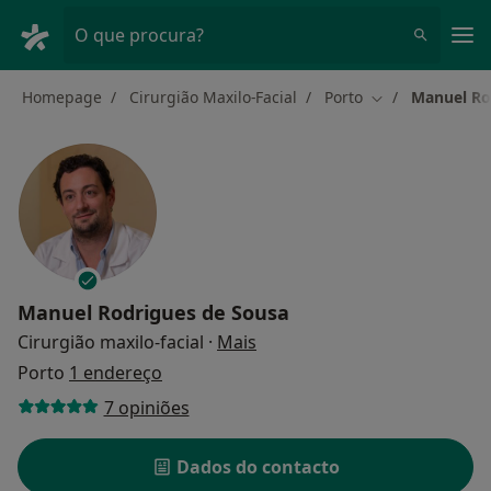
Men
O que procura?
Homepage
Cirurgião Maxilo-Facial
Porto
Manuel Ro
Mudar de cidad
Manuel Rodrigues de Sousa
sobre as especializações
Cirurgião maxilo-facial
·
Mais
Porto
1 endereço
7 opiniões
Dados do contacto