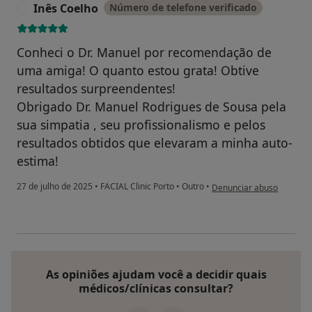
Inês Coelho
Número de telefone verificado
I
Conheci o Dr. Manuel por recomendação de
uma amiga! O quanto estou grata! Obtive
resultados surpreendentes!
Obrigado Dr. Manuel Rodrigues de Sousa pela
sua simpatia , seu profissionalismo e pelos
resultados obtidos que elevaram a minha auto-
estima!
na opinião do utilizador I
27 de julho de 2025
•
FACIAL Clinic Porto
•
Outro
•
Denunciar abuso
As opiniões ajudam você a decidir quais
médicos/clínicas consultar?