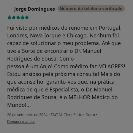
Jorge Domingues
Número de telefone verificado
J
Fui visto por médicos de renome em Portugal,
Londres, Nova Iorque e Chicago. Nenhum foi
capaz de solucionar o meu problema. Até que
tive a Sorte de encontrar o Dr. Manuel
Rodrigues de Sousa! Como
pessoa é um Anjo! Como médico faz MILAGRES!
Estou ansioso pela próxima consulta! Mais do
que aconselho, garanto-vos que, na prática
médica de que é Especialista, o Dr. Manuel
Rodrigues de Sousa, é o MELHOR Médico do
Mundo!...
20 de setembro de 2024
•
FACIAL Clinic Porto
•
Outro
•
na opinião do utilizador Jorge Domingues
Denunciar abuso