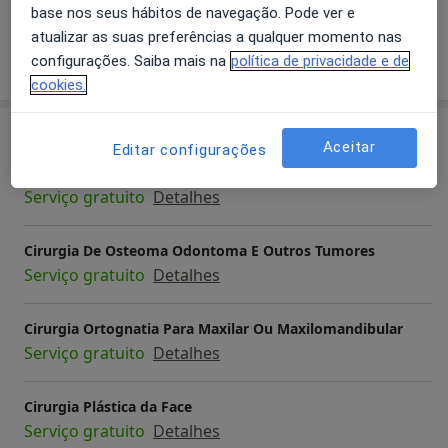
base nos seus hábitos de navegação. Pode ver e
atualizar as suas preferências a qualquer momento nas
Mostrar mais detalhes
configurações. Saiba mais na
política de privacidade e de
sobre a experiência
cookies.
Serviços e preços
Aceitar
Editar configurações
Blefaroplastia
Serviço gratuito
Detalhes
Cirurgia De Osteoma Odontoma E Outros Tumores
Serviço gratuito
Detalhes
Cirurgia Ortognatia Para Maxilar Ou Maxilomandibular
Serviço gratuito
Detalhes
Cirurgia Plástica da Face
Serviço gratuito
Detalhes