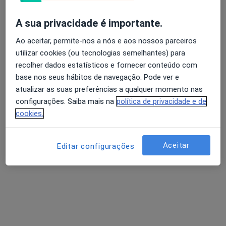
Mais
Rua Miguel Leitão Andrada, Lt. 5, Lousã
•
Mapa
A sua privacidade é importante.
Aquelespaço - Clínica Médica Lda
Avaliação dos usuários: 4,6 na Play Store e 4,2 na
Ao aceitar, permite-nos a nós e aos nossos parceiros
Nenhum profissional neste centro médico tem consultas disponíveis
Apple
utilizar cookies (ou tecnologias semelhantes) para
recolher dados estatísticos e fornecer conteúdo com
Mostrar perfil
base nos seus hábitos de navegação. Pode ver e
atualizar as suas preferências a qualquer momento nas
configurações. Saiba mais na
política de privacidade e de
cookies.
Aceitar
Editar configurações
Clínica Mais-Multi Serviços Da Saúde
·
Mais
Médico estético, Acupuntor, Dentista
R Henrique Barros Lote 3-r/c, Coimbra
•
Mapa
Clínica Mais-Multi Serviços Da Saúde