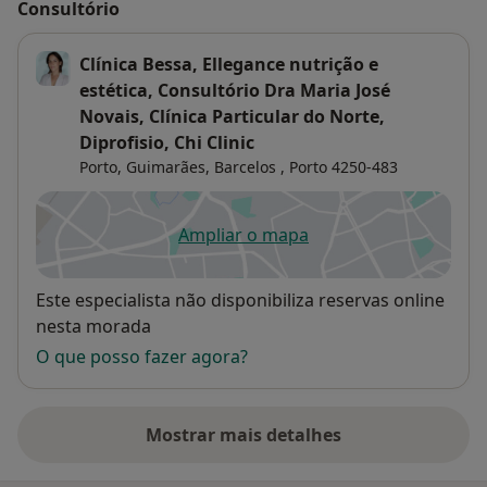
Consultório
Clínica Bessa, Ellegance nutrição e
estética, Consultório Dra Maria José
Novais, Clínica Particular do Norte,
Diprofisio, Chi Clinic
Porto, Guimarães, Barcelos ,
Porto
4250-483
Ampliar o mapa
abre num novo separador
Disponibilidade
Este especialista não disponibiliza reservas online
nesta morada
O que posso fazer agora?
Mostrar mais detalhes
sobre o endereço