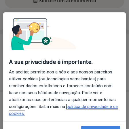
Solicite um atendimento
Experiência
Preços
Consultórios
Opiniões
Experiência
Principais doenças tratadas
Anormalidades Da Pele
Alopecia
Bruxismo
A sua privacidade é importante.
Ao aceitar, permite-nos a nós e aos nossos parceiros
Mostrar mais detalhes
utilizar cookies (ou tecnologias semelhantes) para
sobre a experiência
recolher dados estatísticos e fornecer conteúdo com
base nos seus hábitos de navegação. Pode ver e
Serviços e preços
atualizar as suas preferências a qualquer momento nas
configurações. Saiba mais na
política de privacidade e de
Consulta online
cookies.
Serviço gratuito
Detalhes