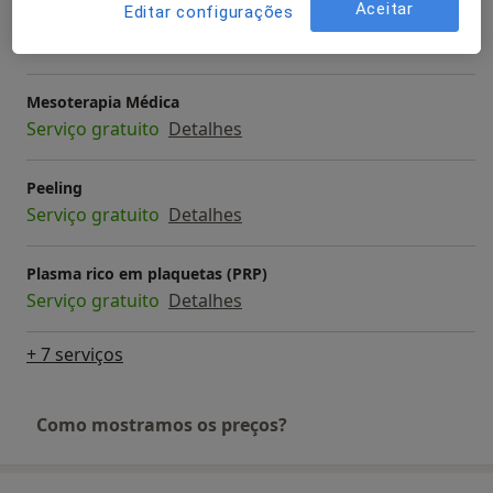
Aceitar
Editar configurações
Consulta de Seguimento
Serviço gratuito
Detalhes
Mesoterapia Médica
Serviço gratuito
Detalhes
Peeling
Serviço gratuito
Detalhes
Plasma rico em plaquetas (PRP)
Serviço gratuito
Detalhes
+ 7 serviços
Como mostramos os preços?