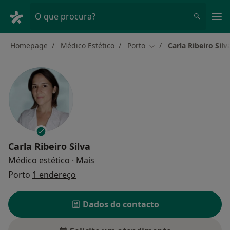
Men
O que procura?
Homepage
Médico Estético
Porto
Carla Ribeiro Silv
Mudar de cidade
Carla Ribeiro Silva
sobre as especializações
Médico estético
·
Mais
Porto
1 endereço
Dados do contacto