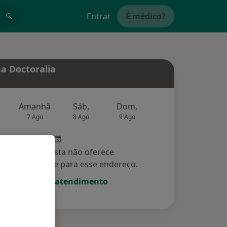
Entrar
É médico?
a Doctoralia
Amanhã
Sáb,
Dom,
Segunda-feira
Ter,
7 Ago
8 Ago
9 Ago
10 Ago
11 Ag
Esse especialista não oferece
amento online para esse endereço.
Solicite um atendimento