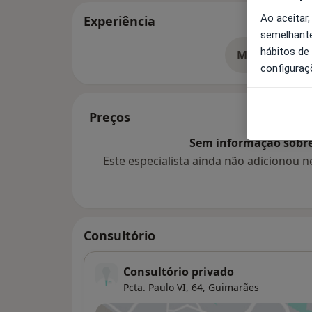
Ao aceitar,
Experiência
semelhante
hábitos de
Mostrar mais
so
configuraç
Preços
Sem informação sobre 
Este especialista ainda não adicionou
Consultório
Consultório privado
Pcta. Paulo VI, 64,
Guimarães