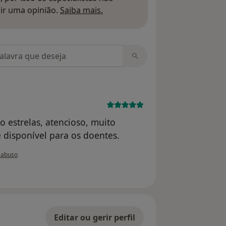
Saber mais sobre pareceres
ir uma opinião.
Saiba mais.
m opiniões
o estrelas, atencioso, muito
disponível para os doentes.
do utilizador paciente
 abuso
Editar ou gerir perfil