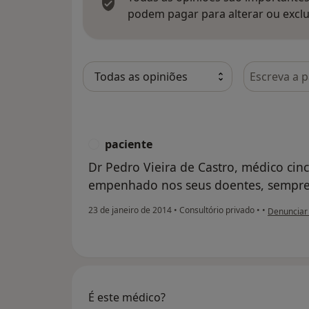
podem pagar para alterar ou exclu
Pesquisar e
paciente
P
Dr Pedro Vieira de Castro, médico cinc
empenhado nos seus doentes, sempre 
na opinião 
23 de janeiro de 2014
•
Consultório privado
•
•
Denunciar
É este médico?