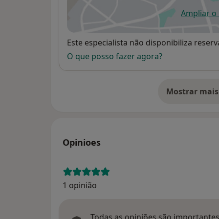
Ampliar o
ab
Disponibilidade
Este especialista não disponibiliza rese
O que posso fazer agora?
Mostrar mais
so
Opinioes
1 opinião
Todas as opiniões são importantes,