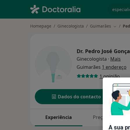
especiali
Homepage
Ginecologista
Guimarães
Ped
Mudar d
Dr.
Pedro José Gonçal
sobr
Ginecologista
·
Mais
Guimarães
1 endereço
1 opinião
Dados do contacto
Experiência
Preços
A sua p