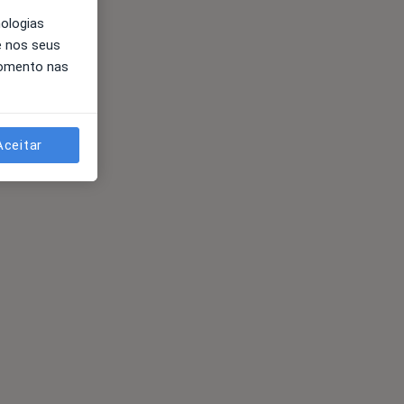
nologias
e nos seus
momento nas
Aceitar