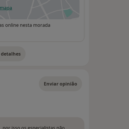
 mapa
re num novo separador
rvas online nesta morada
 detalhes
bre o endereço
Enviar opinião
 por isso os especialistas não