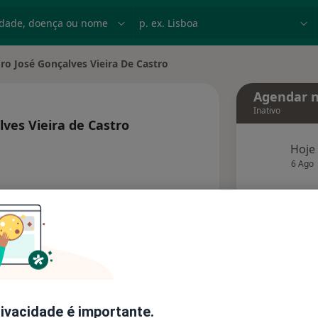
dade, doença ou nome
p. ex. Lisboa
ro José Gonçalves Vieira De Castro
e cidade
Agendar n
Inativo
ves Vieira de Castro
e as especializações
Hoje
6 Ago
agend
Solicite um atendimento
Consultórios
Opiniões (1)
rivacidade é importante.