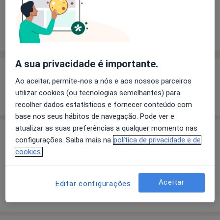
Solicite um atendimento
Experiência
Preços
Consultórios
Opiniões
A sua privacidade é importante.
Experiência
Ao aceitar, permite-nos a nós e aos nossos parceiros
utilizar cookies (ou tecnologias semelhantes) para
Mostrar mais detalhes
sobre a experiência
recolher dados estatísticos e fornecer conteúdo com
base nos seus hábitos de navegação. Pode ver e
atualizar as suas preferências a qualquer momento nas
Preços
configurações. Saiba mais na
política de privacidade e de
cookies.
Sem informação sobre serviços e preços
Este especialista ainda não adicionou nenhuma
informação sobre serviços
Aceitar
Editar configurações