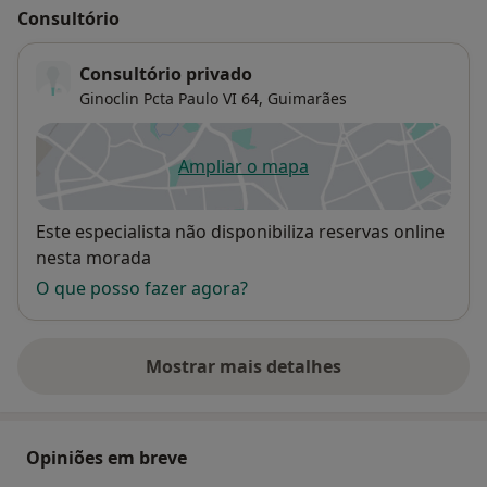
Consultório
Consultório privado
Ginoclin Pcta Paulo VI 64,
Guimarães
Ampliar o mapa
abre num novo separador
Disponibilidade
Este especialista não disponibiliza reservas online
nesta morada
O que posso fazer agora?
Mostrar mais detalhes
sobre o endereço
Opiniões em breve