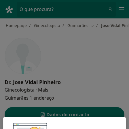
Men
O que procura?
Homepage
Ginecologista
Guimarães
Jose Vidal Pin
Mudar de cidade
Dr.
Jose Vidal Pinheiro
sobre as especializações
Ginecologista
·
Mais
Guimarães
1 endereço
Dados do contacto