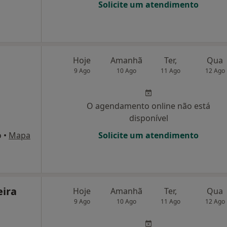
Solicite um atendimento
Hoje
Amanhã
Ter,
Qua
9 Ago
10 Ago
11 Ago
12 Ago
O agendamento online não está
disponível
o
•
Mapa
Solicite um atendimento
eira
Hoje
Amanhã
Ter,
Qua
9 Ago
10 Ago
11 Ago
12 Ago