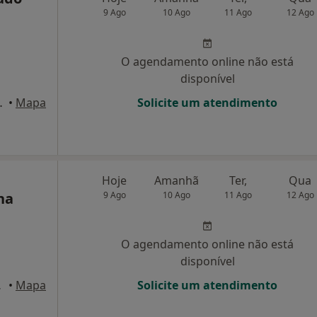
9 Ago
10 Ago
11 Ago
12 Ago
O agendamento online não está
disponível
 8, Santo Tirso
•
Mapa
Solicite um atendimento
Hoje
Amanhã
Ter,
Qua
ha
9 Ago
10 Ago
11 Ago
12 Ago
O agendamento online não está
disponível
Famalicão
•
Mapa
Solicite um atendimento