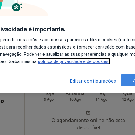
ão
Hoje
Amanhã
Ter,
Qua
9 Ago
10 Ago
11 Ago
12 Ago
rivacidade é importante.
 permite-nos a nós e aos nossos parceiros utilizar cookies (ou tec
O agendamento online não está
s) para recolher dados estatísticos e fornecer conteúdo com bas
disponível
 navegação. Pode ver e atualizar as suas preferências a qualquer 
/15, V. N. de Famalicão
•
Mapa
Solicite um atendimento
ões. Saiba mais na
política de privacidade e de cookies.
Editar configurações
Hoje
Amanhã
Ter,
Qua
ro
9 Ago
10 Ago
11 Ago
12 Ago
O agendamento online não está
disponível