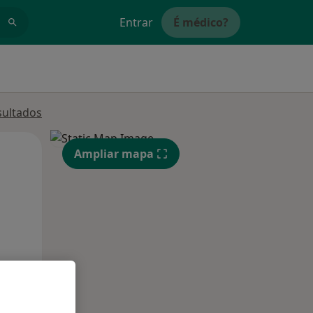
Entrar
É médico?
sultados
Qui,
Sex,
Sáb,
Ampliar mapa
13 Ago
14 Ago
15 Ago