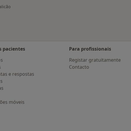
alicão
s pacientes
Para profissionais
os
Registar gratuitamente
s
Contacto
tas e respostas
os
as
ções móveis