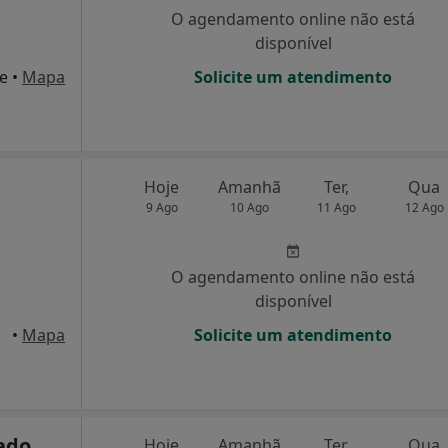
O agendamento online não está
disponível
ve
•
Mapa
Solicite um atendimento
Hoje
Amanhã
Ter,
Qua
9 Ago
10 Ago
11 Ago
12 Ago
O agendamento online não está
disponível
•
Mapa
Solicite um atendimento
ado
Hoje
Amanhã
Ter,
Qua