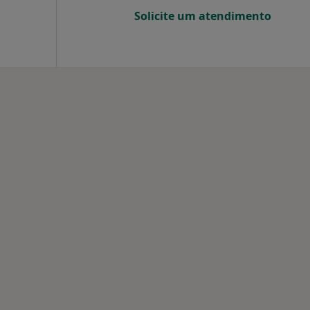
Solicite um atendimento
 Vila Nova de Famalicão