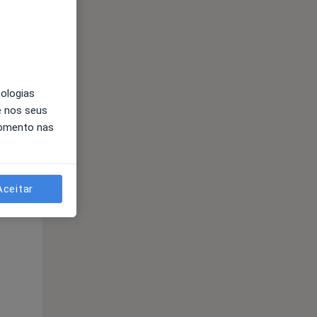
Qui,
Sex,
Sáb,
13 Ago
14 Ago
15 Ago
nologias
e nos seus
momento nas
Aceitar
Qui,
Sex,
Sáb,
13 Ago
14 Ago
15 Ago