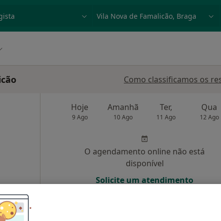
dade, doença ou nome
p. ex. Lisboa
icão
Como classificamos os re
Hoje
Amanhã
Ter,
Qua
9 Ago
10 Ago
11 Ago
12 Ago
O agendamento online não está
disponível
Solicite um atendimento
 gratuito