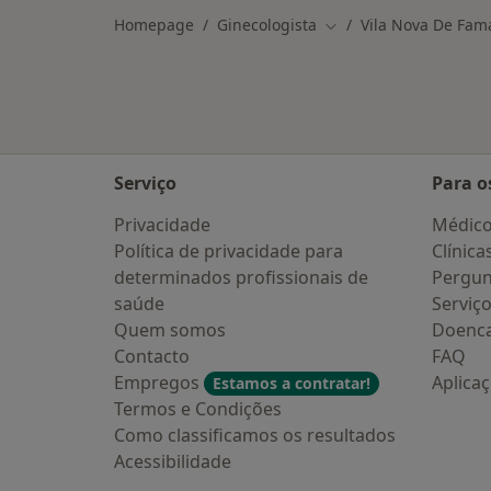
Homepage
Ginecologista
Vila Nova De Fam
Mudar de cidade
Serviço
Para o
Privacidade
Médic
Política de privacidade para
Clínica
determinados profissionais de
Pergun
saúde
Serviç
Quem somos
Doenc
Contacto
FAQ
Empregos
Aplica
Estamos a contratar!
Termos e Condições
Como classificamos os resultados
Acessibilidade