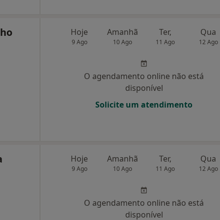
lho
Hoje
Amanhã
Ter,
Qua
9 Ago
10 Ago
11 Ago
12 Ago
O agendamento online não está
disponível
Solicite um atendimento
a
Hoje
Amanhã
Ter,
Qua
9 Ago
10 Ago
11 Ago
12 Ago
O agendamento online não está
disponível