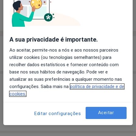
Solicite um atendimento
Experiência
Preços
Consultórios
Opiniões
A sua privacidade é importante.
Experiência
Ao aceitar, permite-nos a nós e aos nossos parceiros
utilizar cookies (ou tecnologias semelhantes) para
Mostrar mais detalhes
sobre a experiência
recolher dados estatísticos e fornecer conteúdo com
base nos seus hábitos de navegação. Pode ver e
atualizar as suas preferências a qualquer momento nas
Preços
configurações. Saiba mais na
política de privacidade e de
cookies.
Sem informação sobre serviços e preços
Este especialista ainda não adicionou nenhuma
informação sobre serviços
Aceitar
Editar configurações