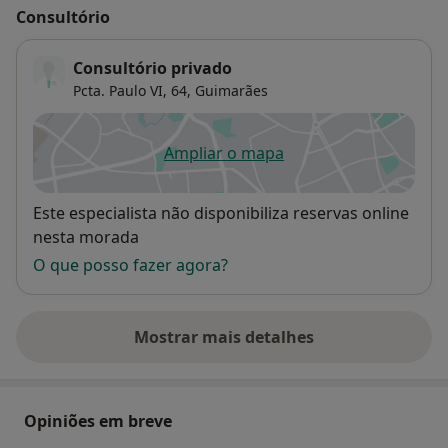
Consultório
Consultório privado
Pcta. Paulo VI, 64,
Guimarães
Ampliar o mapa
abre num novo separador
Disponibilidade
Este especialista não disponibiliza reservas online
nesta morada
O que posso fazer agora?
Mostrar mais detalhes
sobre o endereço
Opiniões em breve