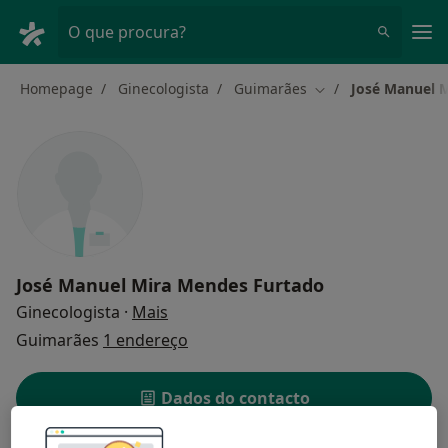
Men
O que procura?
Homepage
Ginecologista
Guimarães
José Manuel 
Mudar de cidade
José Manuel Mira Mendes Furtado
sobre as especializações
Ginecologista
·
Mais
Guimarães
1 endereço
Dados do contacto