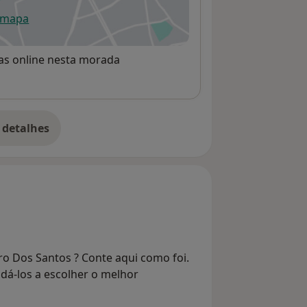
 mapa
re num novo separador
rvas online nesta morada
 detalhes
bre o endereço
o Dos Santos ? Conte aqui como foi.
dá-los a escolher o melhor