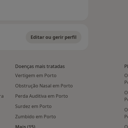
Editar ou gerir perfil
Doenças mais tratadas
P
Vertigem em Porto
O
P
Obstrução Nasal em Porto
O
ra
Perda Auditiva em Porto
P
Surdez em Porto
O
Zumbido em Porto
P
Mais (15)
O