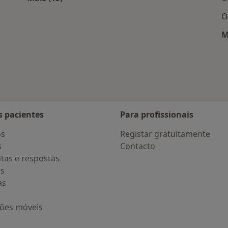
 Porto
Mais na categoria: Doenças mais tratadas
O
M
s pacientes
Para profissionais
os
Registar gratuitamente
s
Contacto
tas e respostas
os
as
ções móveis