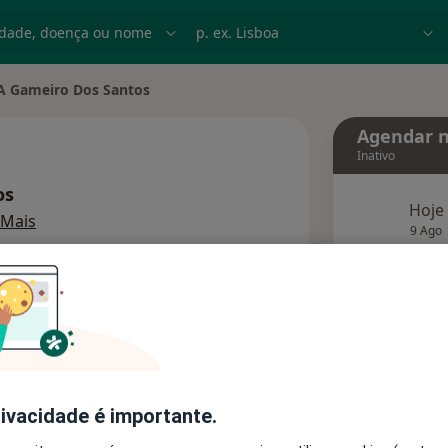
dade, doença ou nome
p. ex. Lisboa
A Gameiro Dos Santos
r de cidade
Agendar n
Inativo
os
Hoje
sobre as especializações
Mais
9 Ago
agend
Solicite um atendimento
Consultórios
Opiniões
rivacidade é importante.