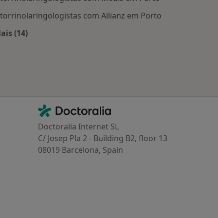
torrinolaringologistas com Allianz em Porto
ais (14)
Mais na categoria: Planos de saúde mais populares
Contacto
Doctoralia - Homepage
Doctoralia Internet SL
C/ Josep Pla 2 - Building B2, floor 13
08019 Barcelona, Spain