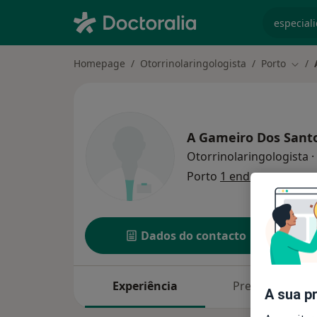
especiali
Homepage
Otorrinolaringologista
Porto
Muda
A Gameiro Dos Sant
Otorrinolaringologista
·
Porto
1 endereço
Dados do contacto
Experiência
Preços
A sua p