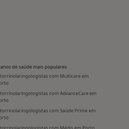
lanos de saúde mais populares
torrinolaringologistas com Multicare em
orto
torrinolaringologistas com AdvanceCare em
orto
torrinolaringologistas com Saúde Prime em
orto
torrinolaringologistas com Médis em Porto