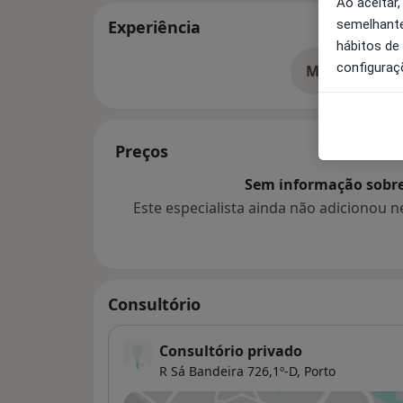
Ao aceitar,
semelhante
Experiência
hábitos de
configuraç
Mostrar mais
so
Preços
Sem informação sobre 
Este especialista ainda não adicionou
Consultório
Consultório privado
R Sá Bandeira 726,1º-D,
Porto