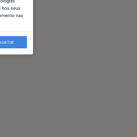
nologias
e nos seus
momento nas
Aceitar