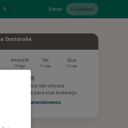
Entrar
É médico?
a Doctoralia
Amanhã
Ter,
Qua
Qui,
Sex,
10 Ago
11 Ago
12 Ago
13 Ago
14 Ag
Esse especialista não oferece
amento online para esse endereço.
Solicite um atendimento