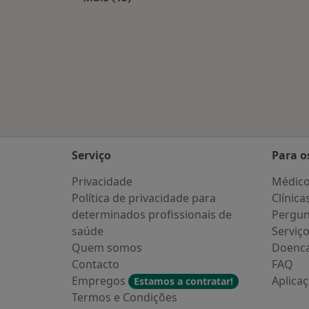
Mais na categoria: Cidades próximas
Serviço
Para o
Privacidade
Médic
Política de privacidade para
Clínica
determinados profissionais de
Pergun
saúde
Serviç
Quem somos
Doenc
Contacto
FAQ
Empregos
Aplica
Estamos a contratar!
Termos e Condições