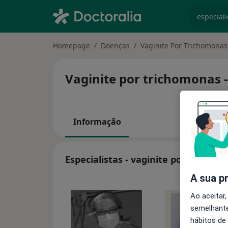
especiali
Homepage
Doenças
Vaginite Por Trichomonas
Vaginite por trichomonas -
Informação
Especialistas - vaginite por tricho
A sua p
Ao aceitar,
semelhante
hábitos de