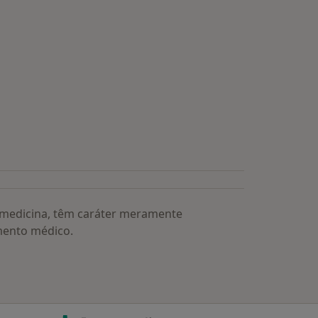
s médicos mais procurados
a medicina, têm caráter meramente
mento médico.