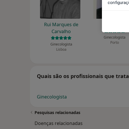
configuraç
Rui Marques de
Paulo Ribas
Carvalho
Ginecologista
Porto
Ginecologista
Lisboa
Quais são os profissionais que tra
Ginecologista
Pesquisas relacionadas
Doenças relacionadas