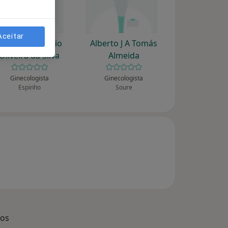
Aceitar
Alberto Custódio
Alberto J A Tomás
Oliveira da Silva
Almeida
Ginecologista
Ginecologista
Espinho
Soure
dos