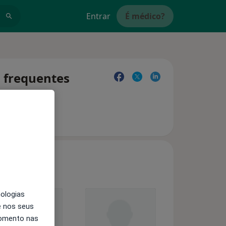
Entrar
É médico?
s frequentes
nologias
e nos seus
momento nas