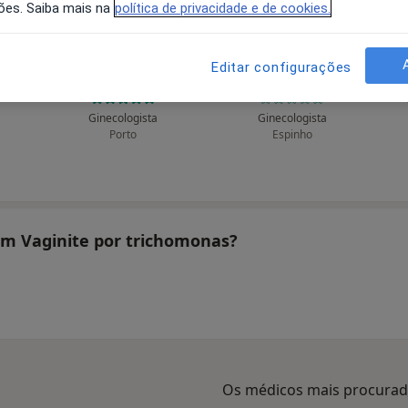
ões. Saiba mais na
política de privacidade e de cookies.
Editar configurações
Adelaide Justiça
Alberto Custódio
Ginecologista
Ginecologista
Porto
Espinho
tam Vaginite por trichomonas?
Os médicos mais procura