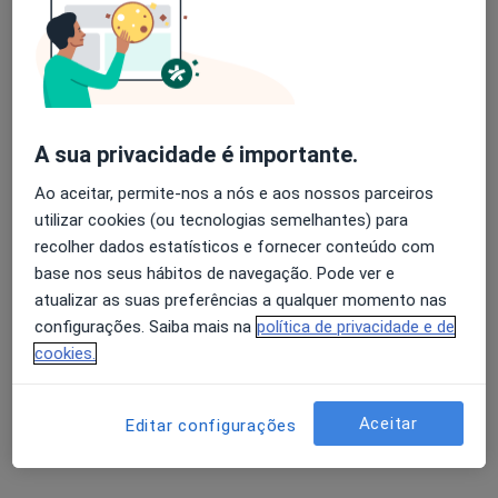
Avaliação dos usuários: 4,6 na Play Store e 4,2 na
Fisiokids-Gabinete de Fisioterapia
Apple
Fisioterapeuta, Especialista em medicina física e reabilitação,
A sua privacidade é importante.
·
Mais
Nutricionista
Ao aceitar, permite-nos a nós e aos nossos parceiros
Rua Santa Casa da Misericórdia nº 56, Maia
•
Mapa
utilizar cookies (ou tecnologias semelhantes) para
Fisiokids-Gabinete de Fisioterapia
recolher dados estatísticos e fornecer conteúdo com
Nenhum profissional neste centro médico tem consultas disponíveis
base nos seus hábitos de navegação. Pode ver e
atualizar as suas preferências a qualquer momento nas
Mostrar perfil
configurações. Saiba mais na
política de privacidade e de
cookies.
Aceitar
Editar configurações