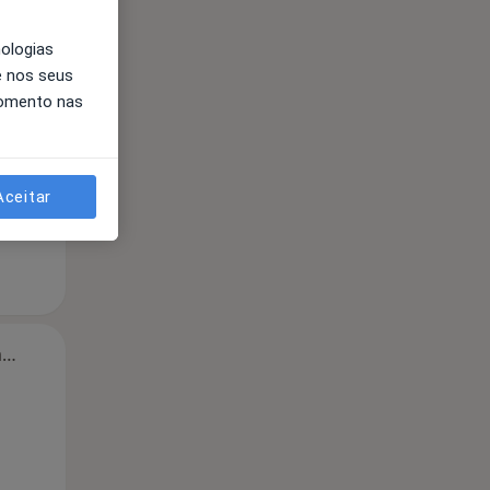
nologias
e nos seus
momento nas
Aceitar
Segunda-feira
Ter,
Qua
Qui,
11 Ago
12 Ago
13 Ago