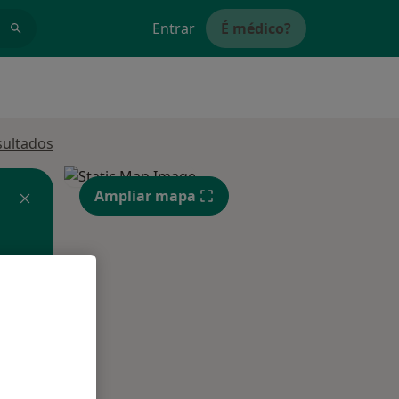
Entrar
É médico?
sultados
Ampliar mapa
Segunda-feira
Ter,
Qua
Qui,
11 Ago
12 Ago
13 Ago