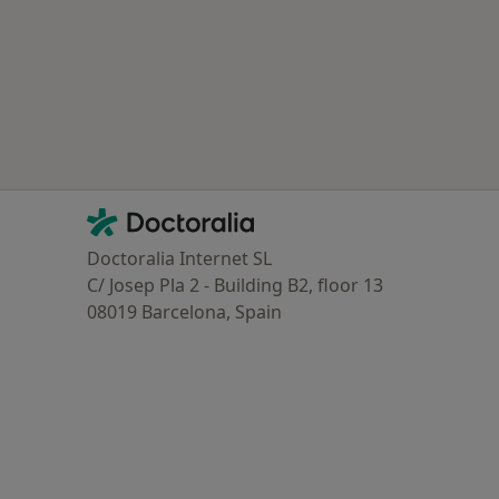
oenças relacionadas em Braga
Contacto
Doctoralia - Homepage
Doctoralia Internet SL
C/ Josep Pla 2 - Building B2, floor 13
08019 Barcelona, Spain