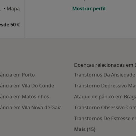
nº 36/38, Braga
•
Mapa
Mostrar perfil
esde 50 €
Doenças relacionadas em 
fância em Porto
Transtornos Da Ansiedade
fância em Vila Do Conde
Transtorno Depressivo Ma
fância em Matosinhos
Ataque de pânico em Brag
ância em Vila Nova de Gaia
Transtorno Obsessivo-Com
Transtornos De Estresse 
Mais (15)