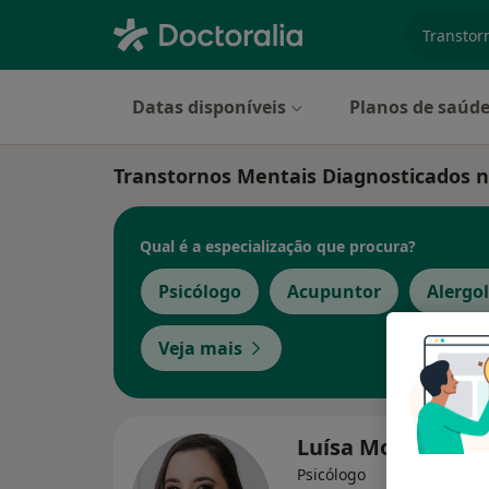
especiali
Datas disponíveis
Planos de saúd
Transtornos Mentais Diagnosticados n
Qual é a especialização que procura?
Psicólogo
Acupuntor
Alergo
Veja mais
Luísa Moura
Psicólogo