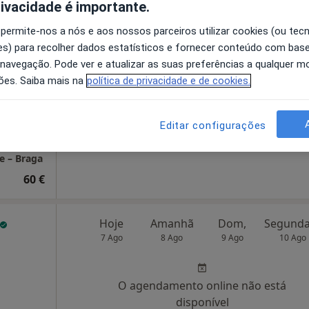
rivacidade é importante.
 permite-nos a nós e aos nossos parceiros utilizar cookies (ou tec
O agendamento online não está
s) para recolher dados estatísticos e fornecer conteúdo com bas
disponível
 navegação. Pode ver e atualizar as suas preferências a qualquer 
Solicite um atendimento
ões. Saiba mais na
política de privacidade e de cookies.
e
lareza
Editar configurações
e – Braga
60 €
Hoje
Amanhã
Dom,
7 Ago
8 Ago
9 Ago
10 Ago
O agendamento online não está
disponível