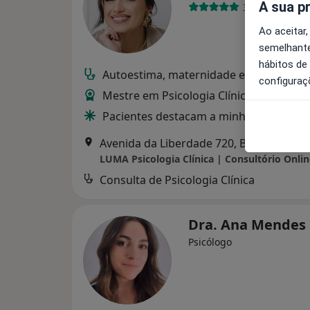
A sua p
3 opiniões
Ao aceitar,
semelhante
hábitos de
Autoestima, maternidade e expatriação
configuraç
Mestre em Psicologia Clínica e da Saúd
Pacientes destacam a minha escuta e c
Avenida da Liberdade 720, Braga
•
Mapa
LUMA Psicologia Clínica | Consultório Onlin
Consulta de Psicologia Clínica
Dra. Ana Mendes
Psicólogo