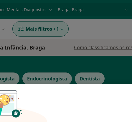
dade, doença ou nome
p. ex. Lisboa
e
Mais filtros
•
1
a Infância, Braga
Como classificamos os re
logista
Endocrinologista
Dentista
Hoje
Amanhã
Dom,
7 Ago
8 Ago
9 Ago
10 Ago