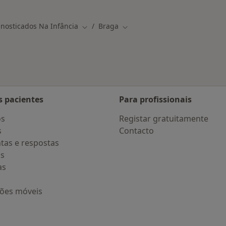
Mais na categoria: D
nosticados Na Infância
Braga
Mudar de cidade
Mudar de cidade
s pacientes
Para profissionais
os
Registar gratuitamente
s
Contacto
tas e respostas
os
as
ções móveis