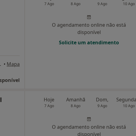
7 Ago
8 Ago
9 Ago
10 Ago
O agendamento online não está
disponível
Solicite um atendimento
es, 88-90, Braga
•
Mapa
sponível
l
Hoje
Amanhã
Dom,
7 Ago
8 Ago
9 Ago
10 Ago
O agendamento online não está
disponível