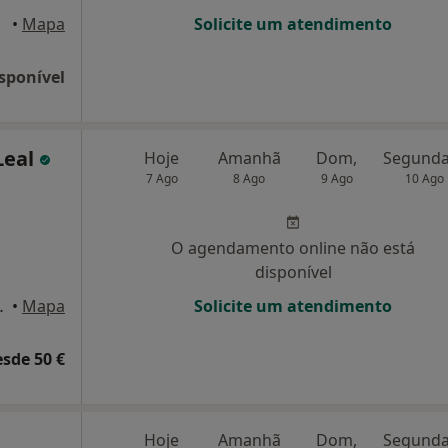
•
Mapa
Solicite um atendimento
sponível
Leal
Hoje
Amanhã
Dom,
7 Ago
8 Ago
9 Ago
10 Ago
O agendamento online não está
disponível
nº 36/38, Braga
•
Mapa
Solicite um atendimento
esde 50 €
Hoje
Amanhã
Dom,