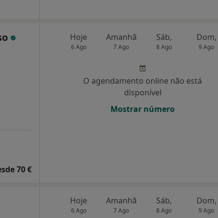
nso
Hoje
Amanhã
Sáb,
Dom,
6 Ago
7 Ago
8 Ago
9 Ago
O agendamento online não está
disponível
Mostrar número
esde 70 €
Hoje
Amanhã
Sáb,
Dom,
6 Ago
7 Ago
8 Ago
9 Ago