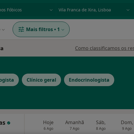
dade, doença ou nome
p. ex. Lisboa
e
Mais filtros
•
1
ra
Como classificamos os re
ogista
Clínico geral
Endocrinologista
cas
Hoje
Amanhã
Sáb,
Dom,
6 Ago
7 Ago
8 Ago
9 Ago