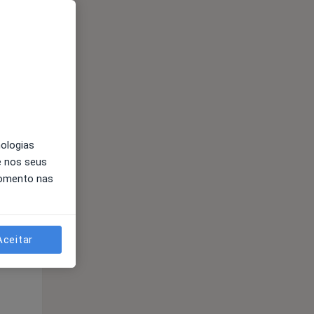
nologias
e nos seus
momento nas
Segunda-feira
Ter,
Qua
10 Ago
11 Ago
12 Ago
Aceitar