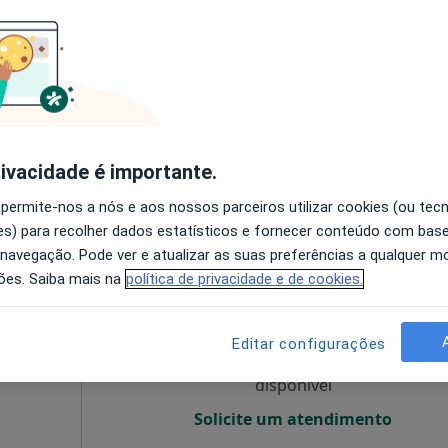
O agendamento online não está
disponível
Mapa
Solicite um atendimento
esde 60 €
rivacidade é importante.
 permite-nos a nós e aos nossos parceiros utilizar cookies (ou tec
s) para recolher dados estatísticos e fornecer conteúdo com bas
 navegação. Pode ver e atualizar as suas preferências a qualquer 
eia
Hoje
Amanhã
Sáb,
Dom,
ões. Saiba mais na
política de privacidade e de cookies.
6 Ago
7 Ago
8 Ago
9 Ago
nativo
Editar configurações
O agendamento online não está
disponível
Solicite um atendimento