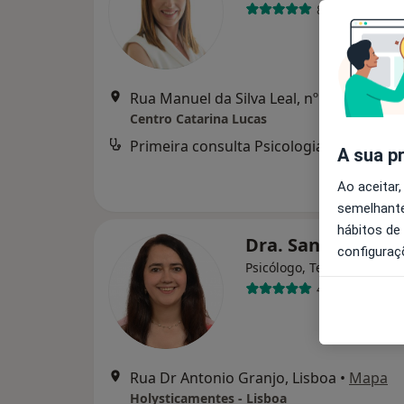
86 opiniões
Rua Manuel da Silva Leal, nº 7A, Lisboa
•
Centro Catarina Lucas
Primeira consulta Psicologia
d
A sua p
Ao aceitar,
semelhante
hábitos de
Dra. Sandra Corr
configuraç
Psicólogo, Terapeuta alter
44 opiniões
Rua Dr Antonio Granjo, Lisboa
•
Mapa
Holysticamentes - Lisboa