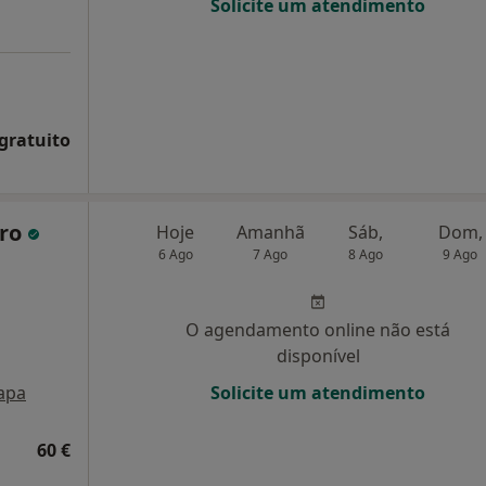
Solicite um atendimento
 gratuito
iro
Hoje
Amanhã
Sáb,
Dom,
6 Ago
7 Ago
8 Ago
9 Ago
O agendamento online não está
disponível
apa
Solicite um atendimento
60 €