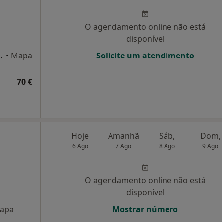
O agendamento online não está
disponível
de Almeida n7, Lisboa
•
Mapa
Solicite um atendimento
70 €
Hoje
Amanhã
Sáb,
Dom,
6 Ago
7 Ago
8 Ago
9 Ago
O agendamento online não está
disponível
apa
Mostrar número