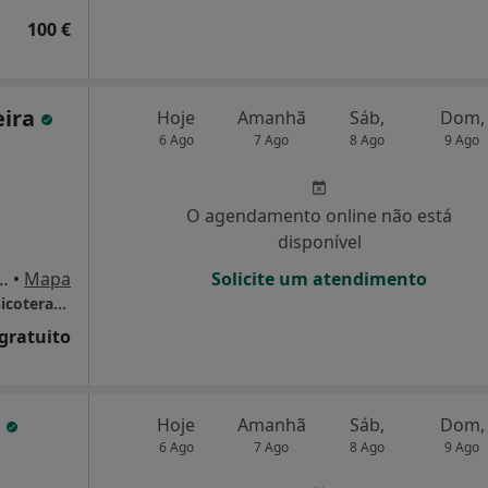
100 €
eira
Hoje
Amanhã
Sáb,
Dom,
6 Ago
7 Ago
8 Ago
9 Ago
O agendamento online não está
disponível
89A, Estefânia, Arroios, Lisboa
•
Mapa
Solicite um atendimento
Dra. Daniela Ferreira - Psicologia Clínica e Psicoterapia
 gratuito
o
Hoje
Amanhã
Sáb,
Dom,
6 Ago
7 Ago
8 Ago
9 Ago