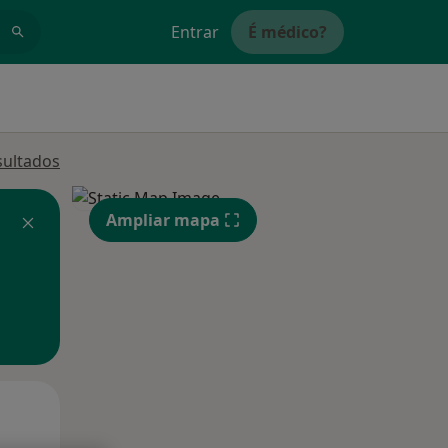
Entrar
É médico?
sultados
Ampliar mapa
Segunda-feira
Ter,
Qua
10 Ago
11 Ago
12 Ago