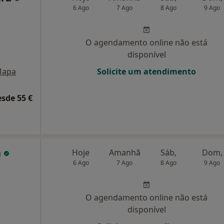
6 Ago
7 Ago
8 Ago
9 Ago
O agendamento online não está
disponível
apa
Solicite um atendimento
esde 55 €
a
Hoje
Amanhã
Sáb,
Dom,
6 Ago
7 Ago
8 Ago
9 Ago
O agendamento online não está
disponível