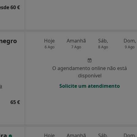
esde 60 €
negro
Hoje
Amanhã
Sáb,
Dom,
6 Ago
7 Ago
8 Ago
9 Ago
O agendamento online não está
disponível
a
Solicite um atendimento
65 €
ira
Hoje
Amanhã
Sáb,
Dom,