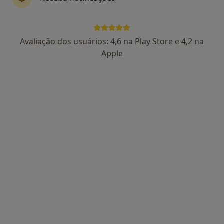
Dra. Ana Rita Ferreira
Avaliação dos usuários: 4,6 na Play Store e 4,2 na
Psicólogo
Apple
27 opiniões
Rua Francisco Lopes Franco, n.º22, Ericeira
•
Mapa
Consultório privado
Primeira consulta Psicologia
125 €
Esse especialista não oferece agendamento online para esse endereço.
Solicite um atendimento