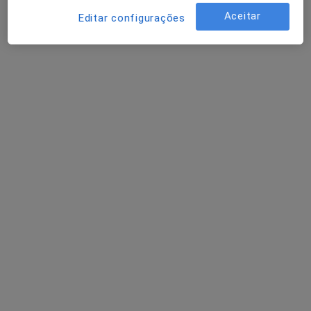
Aceitar
Editar configurações
Dra. Fernanda Galheto
Psicólogo
1 opinião
Rua josé Elias Garcia (nº59, 2dt), Mafra
•
Mapa
Consultório privado
Primeira consulta Psicologia
desde 50 €
Esse especialista não oferece agendamento online para esse endereço.
Solicite um atendimento