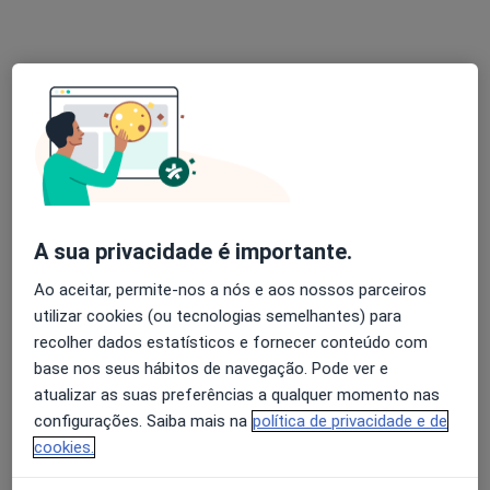
Dra. Olga Fonseca
Psicólogo
19 opiniões
Travessa da Narcisa, Mafra
•
Mapa
Consultório particular
Primeira consulta Psicologia
Preço não disponível
A sua privacidade é importante.
Esse especialista não oferece agendamento online para esse endereço.
Ao aceitar, permite-nos a nós e aos nossos parceiros
Solicite um atendimento
utilizar cookies (ou tecnologias semelhantes) para
recolher dados estatísticos e fornecer conteúdo com
base nos seus hábitos de navegação. Pode ver e
atualizar as suas preferências a qualquer momento nas
configurações. Saiba mais na
política de privacidade e de
cookies.