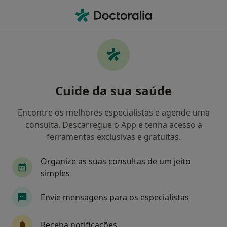
Men
Transtornos Do Humor • Ericeira, Lisboa
Filters
• 1
Mapa
Transtornos do Humor, Ericeira
Cuide da sua saúde
Como classificamos os resultados
Encontre os melhores especialistas e agende uma
consulta. Descarregue o App e tenha acesso a
Qual é a especialização que procura?
ferramentas exclusivas e gratuitas.
Psicólogo
Organize as suas consultas de um jeito
simples
Envie mensagens para os especialistas
Receba notificações