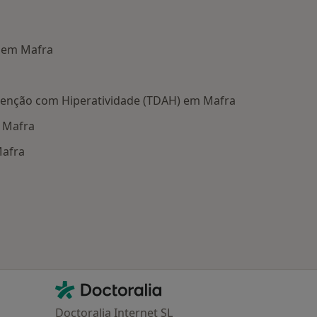
 em Mafra
Atenção com Hiperatividade (TDAH) em Mafra
 Mafra
Mafra
oenças mais tratadas
Contacto
Doctoralia - Homepage
Doctoralia Internet SL