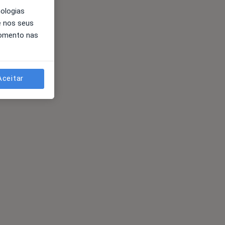
nologias
e nos seus
momento nas
Aceitar