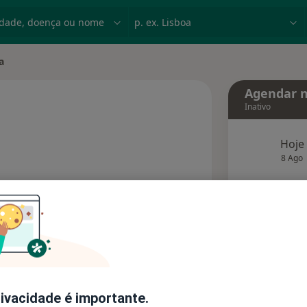
dade, doença ou nome
p. ex. Lisboa
a
Agendar n
Inativo
Hoje
 especializações
8 Ago
agend
Solicite um atendimento
Consultórios
Opiniões
rivacidade é importante.