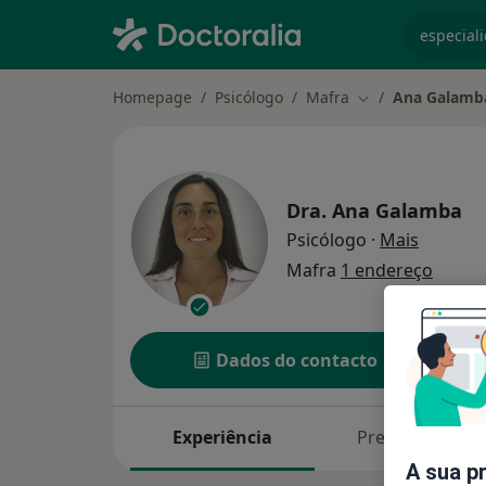
especiali
Homepage
Psicólogo
Mafra
Ana Galamb
Mudar de cidade
Dra.
Ana Galamba
sobre as
Psicólogo
·
Mais
Mafra
1 endereço
Dados do contacto
Experiência
Preços
A sua p