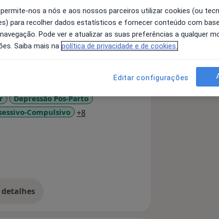
 permite-nos a nós e aos nossos parceiros utilizar cookies (ou tec
s) para recolher dados estatísticos e fornecer conteúdo com bas
sviante.
 navegação. Pode ver e atualizar as suas preferências a qualquer 
aúde.
ões. Saiba mais na
política de privacidade e de cookies.
Portugueses -
Editar configurações
r
Depressão Pós-Parto
a11y_sr_more_diseases
sessivo-Compulsivo
+8
 detalhes
bre a experiência