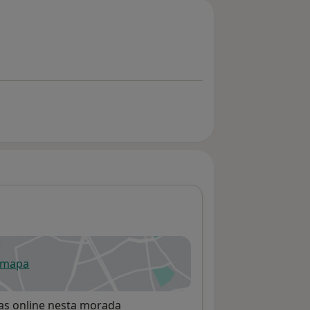
 mapa
re num novo separador
rvas online nesta morada