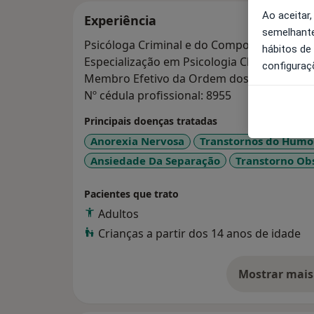
Ao aceitar,
Experiência
semelhante
Psicóloga Criminal e do Comportamento De
hábitos de
Especialização em Psicologia Clínica e da S
configuraç
Membro Efetivo da Ordem dos Psicólogos 
Nº cédula profissional: 8955
Principais doenças tratadas
Anorexia Nervosa
Transtornos do Humo
Ansiedade Da Separação
Transtorno Ob
Pacientes que trato
Adultos
Crianças a partir dos 14 anos de idade
Mostrar mais
so