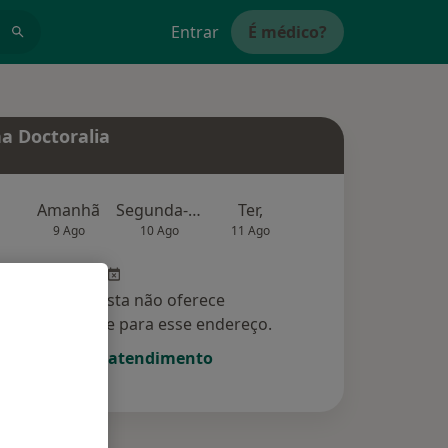
Entrar
É médico?
a Doctoralia
Amanhã
Segunda-feira
Ter,
Qua
Qui,
9 Ago
10 Ago
11 Ago
12 Ago
13 Ag
Esse especialista não oferece
amento online para esse endereço.
Solicite um atendimento