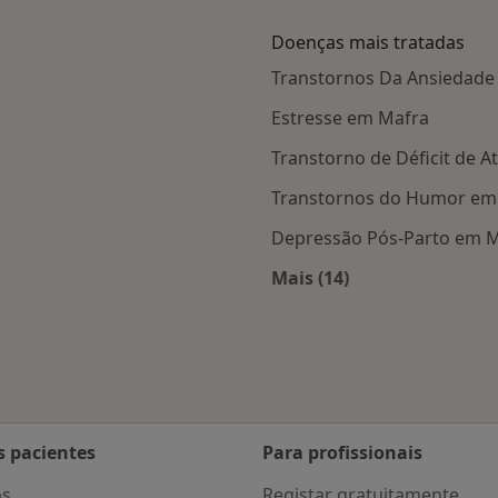
Doenças mais tratadas
Transtornos Da Ansiedade
Estresse em Mafra
Transtorno de Déficit de 
Transtornos do Humor em
Depressão Pós-Parto em 
Mais (14)
s Mafra
Mais na categoria: D
s pacientes
Para profissionais
os
Registar gratuitamente