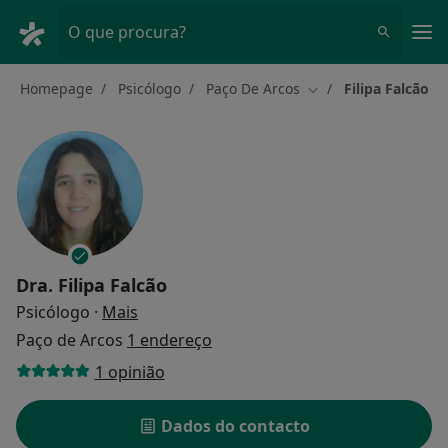
Men
O que procura?
Homepage
Psicólogo
Paço De Arcos
Filipa Falcão
Mudar de cidade
Dra.
Filipa Falcão
sobre as especializações
Psicólogo
·
Mais
Paço de Arcos
1 endereço
1 opinião
Dados do contacto