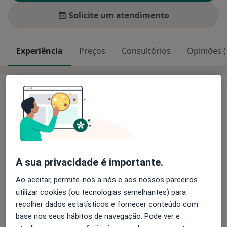
Solicite um atendimento
Experiência
Preços
Consultórios
Opiniões (
Experiência
Entendo-me como uma pessoa social que gosta de
ajudar os outros e que se sente estimulada em
melhorar o ambiente que a rodeia.
A sua privacidade é importante.
Sou psicóloga educacional e tenho uma vasta
Ao aceitar, permite-nos a nós e aos nossos parceiros
Sobre mim
experiência profissional com crianças e jovens de
mais
utilizar cookies (ou tecnologias semelhantes) para
diversos meios socio-económicos (ex, jovens
recolher dados estatísticos e fornecer conteúdo com
Principais doenças tratadas
institucionalizados e alunos de escolas internacionais).
base nos seus hábitos de navegação. Pode ver e
Perturbações do comportamento