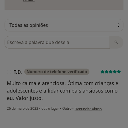
Pesquisar em opiniões
T.D.
Número de telefone verificado
T
Muito calma e atenciosa. Ótima com crianças e
adolescentes e a lidar com pais ansiosos como
eu. Valor justo.
na opinião do utilizador T.D.
26 de maio de 2022
•
outro lugar
•
Outro
•
Denunciar abuso