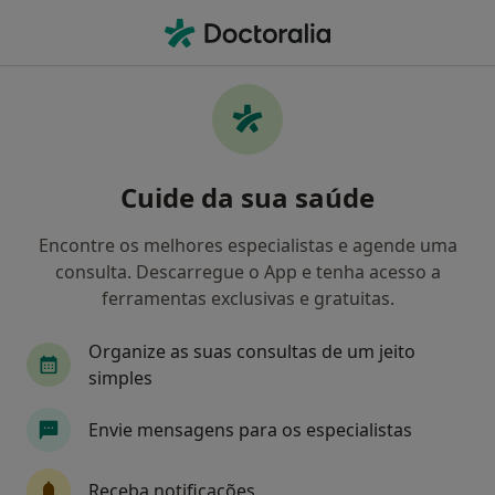
Men
Transtornos De Adaptação • Águas Santas, Porto
Filters
• 1
Mapa
Transtornos de Adaptação, Águas Santas
Cuide da sua saúde
Como classificamos os resultados
Encontre os melhores especialistas e agende uma
consulta. Descarregue o App e tenha acesso a
Qual é a especialização que procura?
ferramentas exclusivas e gratuitas.
Psicólogo
Dentista
Organize as suas consultas de um jeito
simples
Envie mensagens para os especialistas
Receba notificações