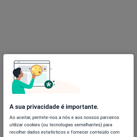
Luísa Moura
Psicólogo
3 opiniões
Autoestima, maternidade e expatriação
Mestre em Psicologia Clínica e da Saúde
Pacientes destacam a minha escuta e clareza
Rua de Sá da Bandeira 766, Porto
•
Mapa
LUMA Psicologia Clínica | Consultório – Porto
Consulta de Psicologia Clínica
60 €
Esse especialista não oferece agendamento online para esse endereço.
A sua privacidade é importante.
Solicite um atendimento
Ao aceitar, permite-nos a nós e aos nossos parceiros
utilizar cookies (ou tecnologias semelhantes) para
recolher dados estatísticos e fornecer conteúdo com