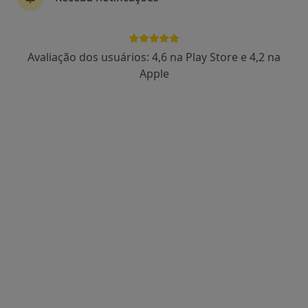
Dra. Sara Paiva
Avaliação dos usuários: 4,6 na Play Store e 4,2 na
Psicólogo
Apple
91 opiniões
Porto
•
Mapa
Consultório de Psicologia Online - Porto
Consulta online
desde 55 €
Esse especialista não oferece agendamento online para esse endereço.
Solicite um atendimento