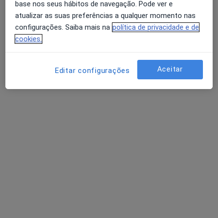
base nos seus hábitos de navegação. Pode ver e
atualizar as suas preferências a qualquer momento nas
configurações. Saiba mais na
política de privacidade e de
cookies.
Aceitar
Editar configurações
Dra. Elaine de Andrade
Psicólogo
Avenida de Rodrigues de Freitas 41 (1° Direito), Porto
•
Mapa
Catharsis - Clínica de Psicologia
Primeira consulta Psicologia
80 €
Esse especialista não oferece agendamento online para esse endereço.
Solicite um atendimento