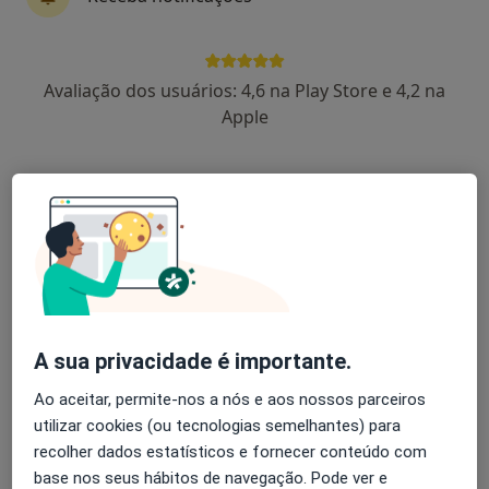
Dra. Virgínia Antunes
Avaliação dos usuários: 4,6 na Play Store e 4,2 na
Psicólogo
Apple
213 opiniões
Especialista em Psicologia Clínica e da Saúde
Mestrado em Psicologia Clínica e da Saúde
Pós-Graduação em Terapia Cognitiva-
Comportamental
Castelo Branco
•
Mapa
Dra. Virgínia Antunes. - Consultório de Psicologia Online
A sua privacidade é importante.
Primeira consulta Psicologia
50 €
Esse especialista não oferece agendamento online para esse endereço.
Ao aceitar, permite-nos a nós e aos nossos parceiros
utilizar cookies (ou tecnologias semelhantes) para
Solicite um atendimento
recolher dados estatísticos e fornecer conteúdo com
base nos seus hábitos de navegação. Pode ver e