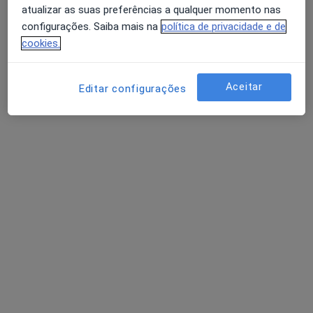
atualizar as suas preferências a qualquer momento nas
configurações. Saiba mais na
política de privacidade e de
cookies.
Aceitar
Editar configurações
António Oliveira
Psicólogo
Rua de Santiago 1, Castelo Branco
•
Mapa
House of Languages
Primeira consulta Psicologia
Preço não disponível
Esse especialista não oferece agendamento online para esse endereço.
Solicite um atendimento