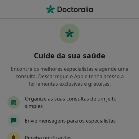
Men
Depressão Pós-Parto • Castelo Branco, Castelo Branco
Filters
• 1
Mapa
Depressão Pós-Parto, Castelo Branco
Cuide da sua saúde
Como classificamos os resultados
Encontre os melhores especialistas e agende uma
consulta. Descarregue o App e tenha acesso a
Qual é a especialização que procura?
ferramentas exclusivas e gratuitas.
Psicólogo
Organize as suas consultas de um jeito
simples
Envie mensagens para os especialistas
Receba notificações