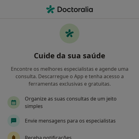
Men
Transtornos Da Alimentação • Castelo Branco, Castelo Branco
Filters
• 1
Mapa
Transtornos da Alimentação, Castelo
Cuide da sua saúde
Branco
Como classificamos os resultados
Encontre os melhores especialistas e agende uma
consulta. Descarregue o App e tenha acesso a
ferramentas exclusivas e gratuitas.
Qual é a especialização que procura?
Organize as suas consultas de um jeito
Psicólogo
Ginecologista
Dentista
simples
Envie mensagens para os especialistas
Receba notificações