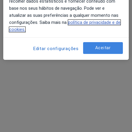
recolher dados estatísticos e fornecer conteúdo com
base nos seus hábitos de navegação. Pode ver e
atualizar as suas preferências a qualquer momento nas
configurações. Saiba mais na
política de privacidade e de
cookies.
Aceitar
Editar configurações
Dr. Diogo Capela
Psicólogo
Plataforma Online,
•
Mapa
Prática Privada - Consultas Online
Consulta online
Serviço gratuito
Esse especialista não oferece agendamento online para esse endereço.
Solicite um atendimento