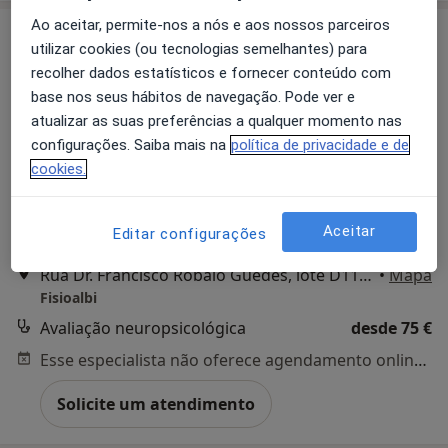
Ao aceitar, permite-nos a nós e aos nossos parceiros
utilizar cookies (ou tecnologias semelhantes) para
recolher dados estatísticos e fornecer conteúdo com
base nos seus hábitos de navegação. Pode ver e
atualizar as suas preferências a qualquer momento nas
configurações. Saiba mais na
política de privacidade e de
cookies.
Dr. Amélia Guilherme
Neurologista
Aceitar
Editar configurações
1 opinião
Rua Dr. Francisco Robalo Guedes, lote D11, loja2, Castelo Branco
•
Mapa
Fisioalbi
Avaliação neuropsicológica
desde 75 €
Esse especialista não oferece agendamento online para esse endereço.
Solicite um atendimento