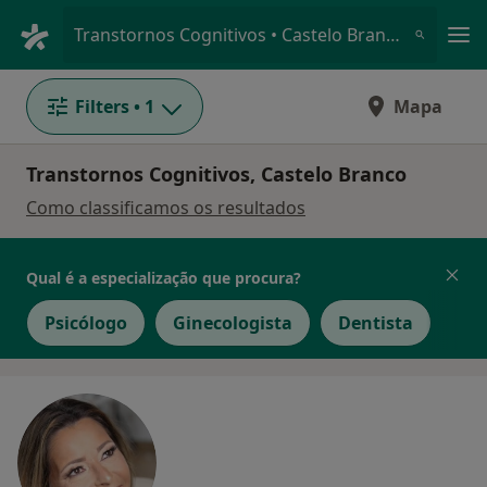
Men
Transtornos Cognitivos • Castelo Branco, Castelo Branco
Filters
• 1
Mapa
Transtornos Cognitivos, Castelo Branco
Como classificamos os resultados
Qual é a especialização que procura?
Psicólogo
Ginecologista
Dentista