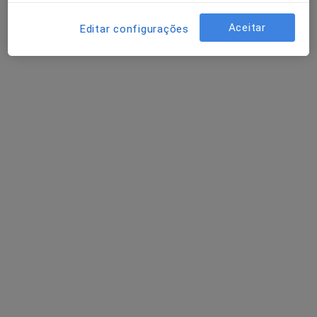
Cláudia Margarida Pereira
Aceitar
Editar configurações
Psicólogo
R. Dona Inês de Castro, 10, Massamá
•
Mapa
Clínicas Laura Souto
Avaliação neuropsicológica
desde 35 €
Esse especialista não oferece agendamento online para esse endereço.
Solicite um atendimento
Dra. Beatriz B. Ferreira