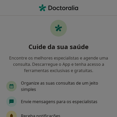
Men
Transtornos Cognitivos • Algés, Lisboa
Filters
• 1
Mapa
Transtornos Cognitivos, Algés
Cuide da sua saúde
Como classificamos os resultados
Encontre os melhores especialistas e agende uma
consulta. Descarregue o App e tenha acesso a
Qual é a especialização que procura?
ferramentas exclusivas e gratuitas.
Psicólogo
Psiquiatra
Neurologista
Pe
Organize as suas consultas de um jeito
simples
Envie mensagens para os especialistas
Receba notificações