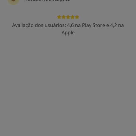
Dra. Margarida Isabel Almeida
Avaliação dos usuários: 4,6 na Play Store e 4,2 na
Psicólogo
Apple
9 opiniões
Morada 1
Morada 2
Campo de Ourique, Lisboa
•
Mapa
Esse especialista não oferece agendamento online para esse endereço.
Solicite um atendimento