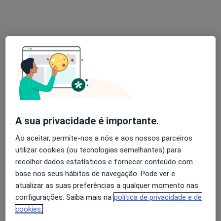
Dr. Daniel Vaz Sabino
Psicólogo
Rua Latino Coelho 87, Lisboa
•
Mapa
True2You
Primeira consulta Psicologia
40 €
Esse especialista não oferece agendamento online para esse endereço.
A sua privacidade é importante.
Solicite um atendimento
Ao aceitar, permite-nos a nós e aos nossos parceiros
utilizar cookies (ou tecnologias semelhantes) para
recolher dados estatísticos e fornecer conteúdo com
base nos seus hábitos de navegação. Pode ver e
atualizar as suas preferências a qualquer momento nas
configurações. Saiba mais na
política de privacidade e de
cookies.