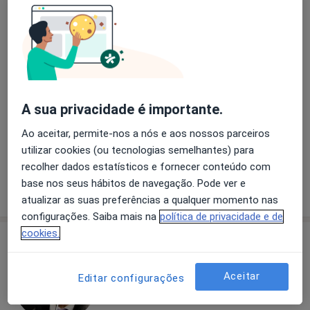
Dra. Alexandra Cordeiro
Psicólogo, Terapeuta alternativo
Morada 1
Morada 2
RETIRO DO ATLETA - Av. António José Gomes 38, 2805-139 Almada, Cova Da Piedade
•
Mapa
A sua privacidade é importante.
Consultório privado
Ao aceitar, permite-nos a nós e aos nossos parceiros
Primeira consulta Psicologia
45 €
utilizar cookies (ou tecnologias semelhantes) para
Esse especialista não oferece agendamento online para esse endereço.
recolher dados estatísticos e fornecer conteúdo com
base nos seus hábitos de navegação. Pode ver e
Solicite um atendimento
atualizar as suas preferências a qualquer momento nas
configurações. Saiba mais na
política de privacidade e de
cookies.
Aceitar
Editar configurações