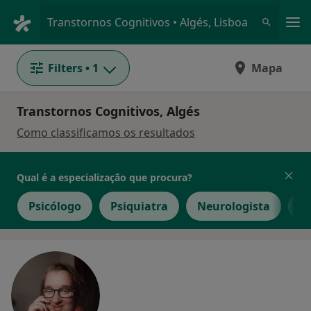
Men
Transtornos Cognitivos • Algés, Lisboa
Filters
• 1
Mapa
Transtornos Cognitivos, Algés
Como classificamos os resultados
Qual é a especialização que procura?
Psicólogo
Psiquiatra
Neurologista
Pe