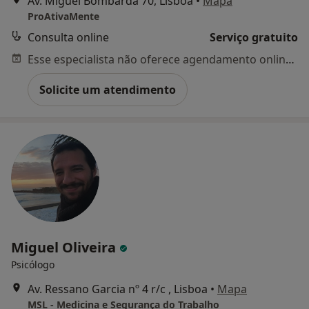
Av. Miguel Bombarda 70, Lisboa
•
Mapa
ProAtivaMente
Consulta online
Serviço gratuito
Esse especialista não oferece agendamento online para esse endereço.
Solicite um atendimento
Miguel Oliveira
Psicólogo
Av. Ressano Garcia nº 4 r/c , Lisboa
•
Mapa
MSL - Medicina e Segurança do Trabalho