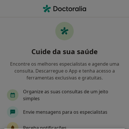
Men
O que procura?
Homepage
Doenças
Síndrome De Peutz-Jeghers
Síndrome de peutz-jeghers -
Cuide da sua saúde
Informação, especialistas,
perguntas frequentes
Encontre os melhores especialistas e agende uma
consulta. Descarregue o App e tenha acesso a
ferramentas exclusivas e gratuitas.
Organize as suas consultas de um jeito
Informação
simples
Envie mensagens para os especialistas
Especialistas - síndrome de peutz-jeghers
Receba notificações