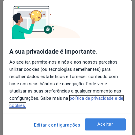
A Meireles Araújo Teixeira
Avaliação dos usuários: 4,6 na Play Store e 4,2 na
Cirurgião geral
Apple
Porto
A sua privacidade é importante.
Adriano P Lima Andrade
Ao aceitar, permite-nos a nós e aos nossos parceiros
Cirurgião geral
utilizar cookies (ou tecnologias semelhantes) para
Angra Do Heroísmo
recolher dados estatísticos e fornecer conteúdo com
base nos seus hábitos de navegação. Pode ver e
Albano Esteves
atualizar as suas preferências a qualquer momento nas
configurações. Saiba mais na
política de privacidade e de
Gastroenterologista
cookies.
Porto
Aceitar
Editar configurações
Albano Martins Rosa