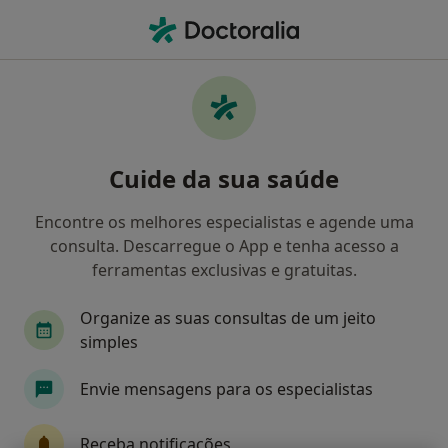
Men
O que procura?
Homepage
Doenças
Síndrome De Hiperestimulação Ovariana
Síndrome de hiperestimulação
Cuide da sua saúde
ovariana - Informação,
Encontre os melhores especialistas e agende uma
especialistas, perguntas
consulta. Descarregue o App e tenha acesso a
frequentes
ferramentas exclusivas e gratuitas.
Organize as suas consultas de um jeito
simples
Informação
Envie mensagens para os especialistas
Receba notificações