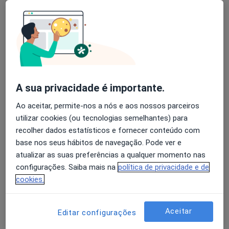
Especialistas - síndrome de
hiperestimulação ovariana
Avaliação dos usuários: 4,6 na Play Store e 4,2 na
Apple
Adelaide Justiça
Ginecologista
A sua privacidade é importante.
Porto
Ao aceitar, permite-nos a nós e aos nossos parceiros
utilizar cookies (ou tecnologias semelhantes) para
Alberto Custódio
recolher dados estatísticos e fornecer conteúdo com
base nos seus hábitos de navegação. Pode ver e
Ginecologista
atualizar as suas preferências a qualquer momento nas
Espinho
configurações. Saiba mais na
política de privacidade e de
cookies.
Alberto Custódio Oliveira da Silva
Aceitar
Editar configurações
Ginecologista
Espinho