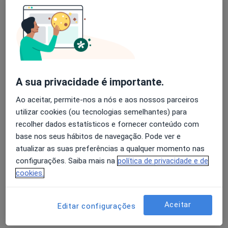
José Sanches Magalhães
Avaliação dos usuários: 4,6 na Play Store e 4,2 na
Urologista
Apple
Porto
A sua privacidade é importante.
Adriana C Azevedo Teixeira
Ao aceitar, permite-nos a nós e aos nossos parceiros
Urologista
utilizar cookies (ou tecnologias semelhantes) para
Coimbra
recolher dados estatísticos e fornecer conteúdo com
base nos seus hábitos de navegação. Pode ver e
atualizar as suas preferências a qualquer momento nas
Adriano Fernandes Pimenta
configurações. Saiba mais na
política de privacidade e de
cookies.
Urologista
Porto
Aceitar
Editar configurações
Alberto Carlos O Kochi