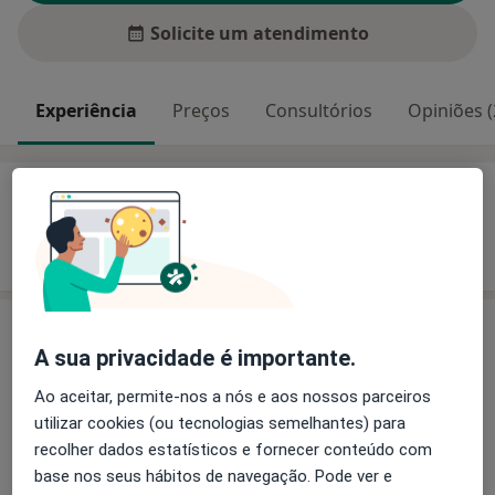
Solicite um atendimento
Experiência
Preços
Consultórios
Opiniões (
Experiência
Mostrar mais detalhes
sobre a experiência
Preços
A sua privacidade é importante.
Sem informação sobre serviços e preços
Ao aceitar, permite-nos a nós e aos nossos parceiros
Este especialista ainda não adicionou nenhuma
utilizar cookies (ou tecnologias semelhantes) para
informação sobre serviços
recolher dados estatísticos e fornecer conteúdo com
base nos seus hábitos de navegação. Pode ver e