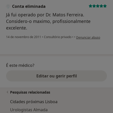
Conta eliminada
Já fui operado por Dr. Matos Ferreira.
Considero-o maximo, profissionalmente
excelente.
na opinião do utilizador C
14 de novembro de 2011
•
Consultório privado
•
•
Denunciar abuso
É este médico?
Editar ou gerir perfil
Pesquisas relacionadas
Cidades próximas Lisboa
Urologistas Almada