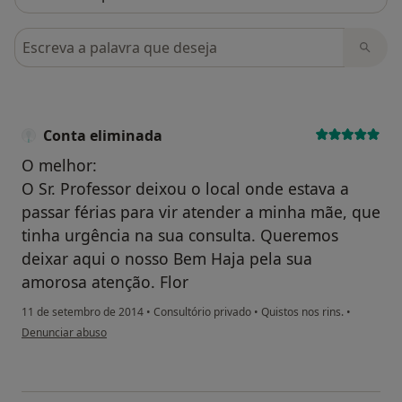
Pesquisar em opiniões
Conta eliminada
O melhor:
O Sr. Professor deixou o local onde estava a
passar férias para vir atender a minha mãe, que
tinha urgência na sua consulta. Queremos
deixar aqui o nosso Bem Haja pela sua
amorosa atenção. Flor
11 de setembro de 2014
•
Consultório privado
•
Quistos nos rins.
•
na opinião do utilizador Conta eliminada
Denunciar abuso