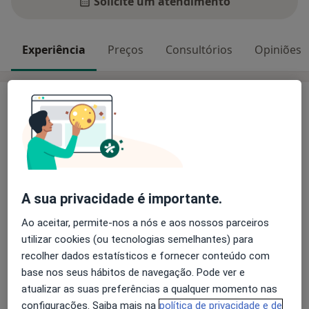
Solicite um atendimento
Experiência
Preços
Consultórios
Opiniões
Experiência
Urologista
especializado
em
tratamentos
minimamente
invasivos
da
próstata.
Formação
no
IPO
Porto
(1999-2004).
Pioneiro
em
Portugal
na
utilização
de
A sua privacidade é importante.
Eletroporação
Irreversível
(Nanoknife/IRE)
para
Ao aceitar, permite-nos a nós e aos nossos parceiros
tratamento
focal
do
cancro
da
utilizar cookies (ou tecnologias semelhantes) para
próstata
e
do
Rezum
para
Hiperplasia
Benigna
da
recolher dados estatísticos e fornecer conteúdo com
Próstata.
Fundador
do
base nos seus hábitos de navegação. Pode ver e
atualizar as suas preferências a qualquer momento nas
Instituto
de
Terapia
Focal
da
Próstata
no
Porto
em
2016.
configurações. Saiba mais na
política de privacidade e de