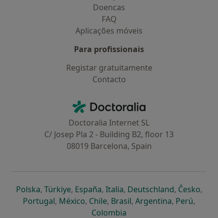
Doencas
FAQ
Aplicações móveis
Para profissionais
Registar gratuitamente
Contacto
Contacto
Doctoralia - Homepage
Doctoralia Internet SL
C/ Josep Pla 2 - Building B2, floor 13
08019 Barcelona, Spain
abre num novo separador
abre num novo separador
abre num novo separador
abre num novo separado
abre num n
abre
Polska
,
Türkiye
,
España
,
Italia
,
Deutschland
,
Česko
,
abre num novo separador
abre num novo separador
abre num novo separador
abre num novo separa
abre num no
abre n
Portugal
,
México
,
Chile
,
Brasil
,
Argentina
,
Perú
,
abre num novo separad
Colombia