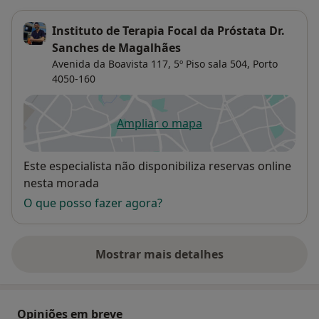
Instituto de Terapia Focal da Próstata Dr.
Sanches de Magalhães
Avenida da Boavista 117,
5º Piso sala 504,
Porto
4050-160
Ampliar o mapa
abre num novo separador
Disponibilidade
Este especialista não disponibiliza reservas online
nesta morada
O que posso fazer agora?
Mostrar mais detalhes
sobre o endereço
Opiniões em breve