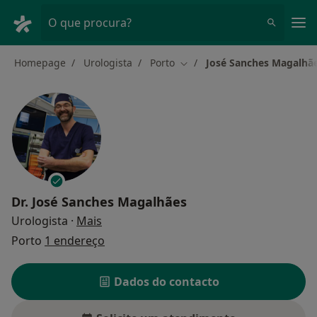
Men
O que procura?
Homepage
Urologista
Porto
José Sanches Magalhã
Mudar de cidade
Dr.
José Sanches Magalhães
sobre as especializações
Urologista
·
Mais
Porto
1 endereço
Dados do contacto