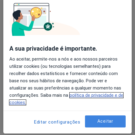
Bruno Jorge Pereira
Avaliação dos usuários: 4,6 na Play Store e 4,2 na
Urologista
Apple
Coimbra
A sua privacidade é importante.
Adriana C Azevedo Teixeira
Ao aceitar, permite-nos a nós e aos nossos parceiros
Urologista
utilizar cookies (ou tecnologias semelhantes) para
Coimbra
recolher dados estatísticos e fornecer conteúdo com
base nos seus hábitos de navegação. Pode ver e
atualizar as suas preferências a qualquer momento nas
Adriano Fernandes Pimenta
configurações. Saiba mais na
política de privacidade e de
cookies.
Urologista
Porto
Aceitar
Editar configurações
Alberto Carlos O Kochi