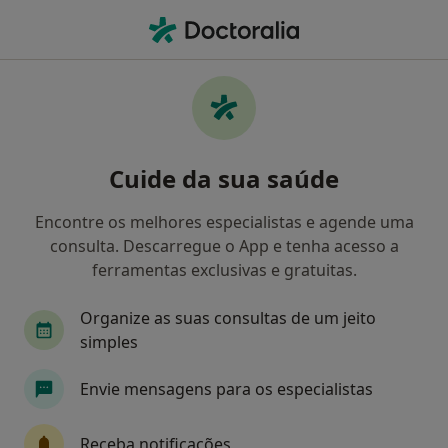
Men
Obesidade • Algés, Lisboa
Filters
• 1
Mapa
Obesidade, Algés
Cuide da sua saúde
Como classificamos os resultados
Encontre os melhores especialistas e agende uma
consulta. Descarregue o App e tenha acesso a
Qual é a especialização que procura?
ferramentas exclusivas e gratuitas.
Psicólogo
Nutricionista
Organize as suas consultas de um jeito
simples
Clínico geral
Pediatra
Internista
Envie mensagens para os especialistas
Veja mais
Receba notificações