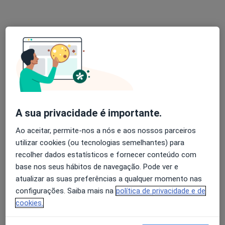
Solicite um atendimento
A sua privacidade é importante.
Dr. Marco Oliveira
Ao aceitar, permite-nos a nós e aos nossos parceiros
Psicólogo
utilizar cookies (ou tecnologias semelhantes) para
11 opiniões
recolher dados estatísticos e fornecer conteúdo com
base nos seus hábitos de navegação. Pode ver e
Morada 1
Morada 2
atualizar as suas preferências a qualquer momento nas
configurações. Saiba mais na
política de privacidade e de
Rua Tito de Morais 21A, Lisboa
•
Mapa
cookies.
JF Santa Clara