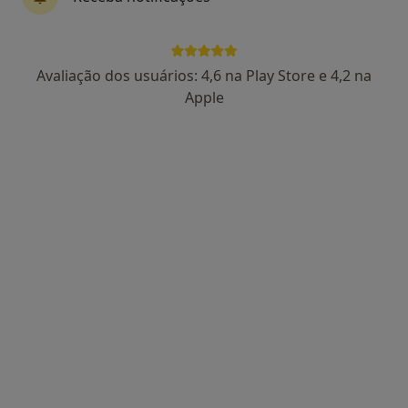
Avaliação dos usuários: 4,6 na Play Store e 4,2 na
Apple
Dr. Miguel Montenegro
Psicólogo
13 opiniões
Avenida 5 de Outubro 122, Lisboa
•
Mapa
Consultório Miguel Montenegro
Consulta online
65 €
Esse especialista não oferece agendamento online para esse endereço.
Solicite um atendimento