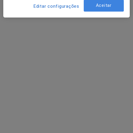
Avaliação Psicológica
Serviço gratuito
Aceitar
Editar configurações
Esse especialista não oferece agendamento online para esse endereço.
Solicite um atendimento
Dr. Marco Guerreiro
Psicólogo
Av. Miguel Bombarda, 61, 6.º, Lisboa
•
Mapa
Marco Guerreiro Psicólogo
Aconselhamento de carreira
60 €