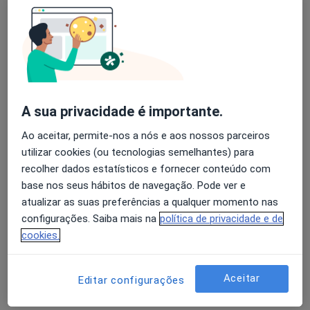
Ivone Caçador
Avaliação dos usuários: 4,6 na Play Store e 4,2 na
Ginecologista
Apple
Leiria
A sua privacidade é importante.
Maria Delgado
Ao aceitar, permite-nos a nós e aos nossos parceiros
Ginecologista
utilizar cookies (ou tecnologias semelhantes) para
Lisboa
recolher dados estatísticos e fornecer conteúdo com
base nos seus hábitos de navegação. Pode ver e
atualizar as suas preferências a qualquer momento nas
Rui Marques de Carvalho
configurações. Saiba mais na
política de privacidade e de
cookies.
Ginecologista
Lisboa
Aceitar
Editar configurações
Elda Oliveira Cardoso