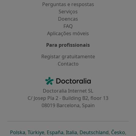
Perguntas e respostas
Serviços
Doencas
FAQ
Aplicações móveis
Para profissionais
Registar gratuitamente
Contacto
Contacto
Doctoralia - Homepage
Doctoralia Internet SL
C/ Josep Pla 2 - Building B2, floor 13
08019 Barcelona, Spain
abre num novo separador
abre num novo separador
abre num novo separador
abre num novo separado
abre num n
abre
Polska
,
Türkiye
,
España
,
Italia
,
Deutschland
,
Česko
,