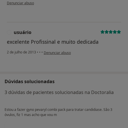
na opinião do utilizador anônimo
Denunciar abuso
usuário
U
excelente Profissinal e muito dedicada
na opinião do utilizador usuário
2 de julho de 2013
•
•
•
Denunciar abuso
Dúvidas solucionadas
3 dúvidas de pacientes solucionadas na Doctoralia
Estou a fazer gyno pevaryl combi pack para tratar candidiase. São 3
óvulos, fiz 1 mas acho que vou m