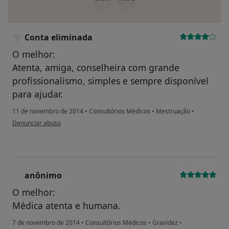
Conta eliminada
O melhor:
Atenta, amiga, conselheira com grande
profissionalismo, simples e sempre disponível
para ajudar.
11 de novembro de 2014
•
Consultórios Médicos
•
Mestruação
•
na opinião do utilizador Conta eliminada
Denunciar abuso
anônimo
A
O melhor:
Médica atenta e humana.
7 de novembro de 2014
•
Consultórios Médicos
•
Gravidez
•