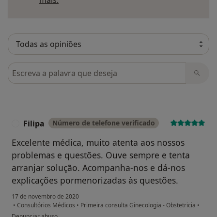
mais.
Pesquisar em opiniões
Filipa
Número de telefone verificado
F
Excelente médica, muito atenta aos nossos
problemas e questões. Ouve sempre e tenta
arranjar solução. Acompanha-nos e dá-nos
explicações pormenorizadas às questões.
17 de novembro de 2020
•
Consultórios Médicos
•
Primeira consulta Ginecologia - Obstetricia
•
na opinião do utilizador Filipa
Denunciar abuso