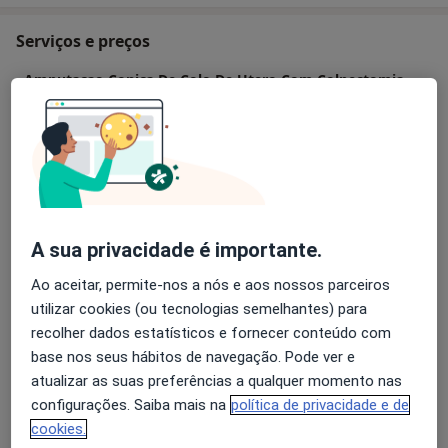
Serviços e preços
Amputacao Conica De Colo De Utero Com Colpectomia
Detalhes
Bartolinectomia
Detalhes
Biopsia Da Vagina
A sua privacidade é importante.
Detalhes
Ao aceitar, permite-nos a nós e aos nossos parceiros
utilizar cookies (ou tecnologias semelhantes) para
Biopsia Da Vulva
recolher dados estatísticos e fornecer conteúdo com
Detalhes
base nos seus hábitos de navegação. Pode ver e
atualizar as suas preferências a qualquer momento nas
Biopsia De Endometrio Colo Do Utero
configurações. Saiba mais na
política de privacidade e de
Detalhes
cookies.