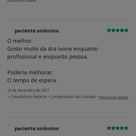
paciente anônimo
P
O melhor:
Gosto muito da dra ivone enquanto
profissional e enquanto pessoa.
Poderia melhorar:
O tempo de espera.
18 de dezembro de 2017
na opinião do utiliza
•
Consultórios Médicos
•
Complicações Na Gravidez
•
Denunciar abuso
paciente anônimo
P