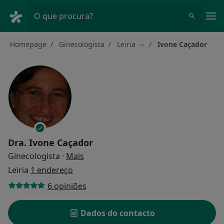
Men
O que procura?
Homepage
Ginecologista
Leiria
Ivone Caçador
Mudar de cidade
Dra.
Ivone Caçador
sobre as especializações
Ginecologista
·
Mais
Leiria
1 endereço
6 opiniões
Dados do contacto