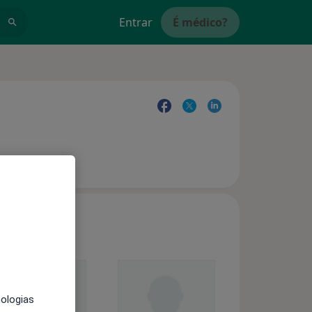
Entrar
É médico?
nologias