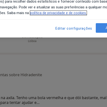
s) para recolher dados estatísticos e fornecer conteúdo com bas
 navegação. Pode ver e atualizar as suas preferências a qualquer 
ões. Saiba mais na
política de privacidade e de cookies.
rigo
Ana Maria Barata
Ana Maria Moreno
Feio Pereira Terrahe
Editar configurações
Dermatologista
Coimbra
Dermatologista
Lisboa
ntas sobre Hidradenite
a axila. Tenho uma bola vermelha e que dói bastante, mal
para tentar ajudar e…