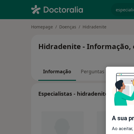
especiali
Homepage
Doenças
Hidradenite
Hidradenite - Informação, 
Informação
Perguntas & Respostas
Especialistas - hidradenite
A sua p
Ao aceitar,