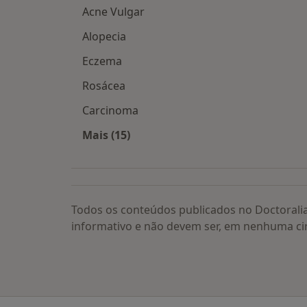
Acne Vulgar
Alopecia
Eczema
Rosácea
Carcinoma
Mais (15)
Mais na categoria: Doenças relacion
Todos os conteúdos publicados no Doctorali
informativo e não devem ser, em nenhuma ci