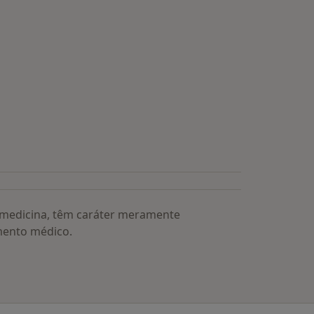
s médicos mais procurados
a medicina, têm caráter meramente
mento médico.