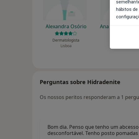
semelhante
hábitos de
configuraç
Alexandra Osório
Ana Guerra Rod
Dermatologista
Dermatologista
Lisboa
Cascais
Perguntas sobre Hidradenite
Os nossos peritos responderam a 1 pergu
Bom dia. Penso que tenho um abcesso n
desconfortável. Tenho posto pomadas 