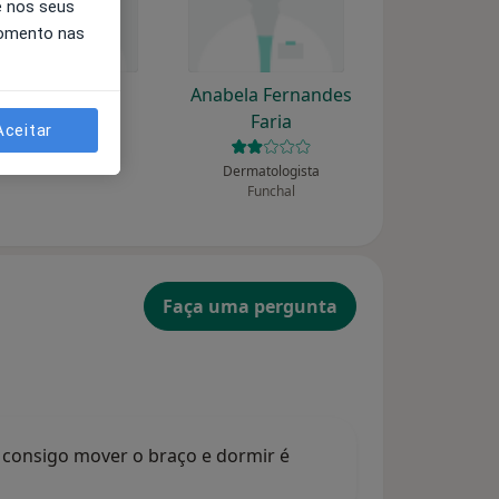
e nos seus
momento nas
Ana Moreno
Anabela Fernandes
Faria
Aceitar
Dermatologista
Coimbra
Dermatologista
Funchal
Faça uma pergunta
 consigo mover o braço e dormir é