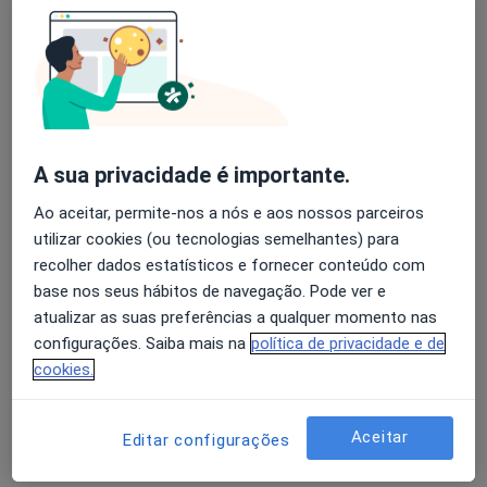
Álvaro Machado
Avaliação dos usuários: 4,6 na Play Store e 4,2 na
Dermatologista
Apple
Caldelas Gmr
A sua privacidade é importante.
Joana Alves Barbosa
Ao aceitar, permite-nos a nós e aos nossos parceiros
Dermatologista
utilizar cookies (ou tecnologias semelhantes) para
Porto
recolher dados estatísticos e fornecer conteúdo com
base nos seus hábitos de navegação. Pode ver e
atualizar as suas preferências a qualquer momento nas
Alexandra Osório
configurações. Saiba mais na
política de privacidade e de
cookies.
Dermatologista
Lisboa
Aceitar
Editar configurações
Ana Guerra Rodrigo